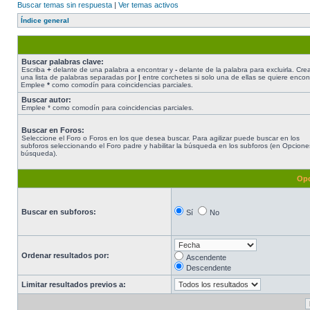
Buscar temas sin respuesta
|
Ver temas activos
Índice general
Buscar palabras clave:
Escriba
+
delante de una palabra a encontrar y
-
delante de la palabra para excluirla. Cre
una lista de palabras separadas por
|
entre corchetes si solo una de ellas se quiere encont
Emplee
*
como comodín para coincidencias parciales.
Buscar autor:
Emplee * como comodín para coincidencias parciales.
Buscar en Foros:
Seleccione el Foro o Foros en los que desea buscar. Para agilizar puede buscar en los
subforos seleccionando el Foro padre y habilitar la búsqueda en los subforos (en Opcione
búsqueda).
Opc
Buscar en subforos:
Sí
No
Ordenar resultados por:
Ascendente
Descendente
Limitar resultados previos a: