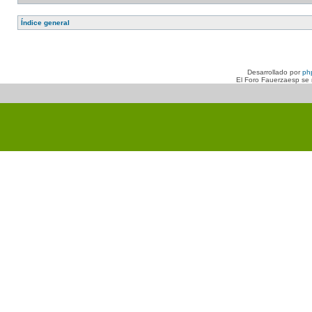
Índice general
Desarrollado por
ph
El Foro Fauerzaesp se n