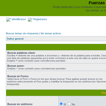
Fuerzas 
Portal dedicado a las Unidades Especiales 
sus armas, su e
Identificarse
Registrarse
Buscar temas sin respuesta
|
Ver temas activos
Índice general
Buscar palabras clave:
Escriba
+
delante de una palabra a encontrar y
-
delante de la palabra para excluirla. Cre
una lista de palabras separadas por
|
entre corchetes si solo una de ellas se quiere encont
Emplee
*
como comodín para coincidencias parciales.
Buscar autor:
Emplee * como comodín para coincidencias parciales.
Buscar en Foros:
Seleccione el Foro o Foros en los que desea buscar. Para agilizar puede buscar en los
subforos seleccionando el Foro padre y habilitar la búsqueda en los subforos (en Opcione
búsqueda).
Opc
Buscar en subforos:
Sí
No