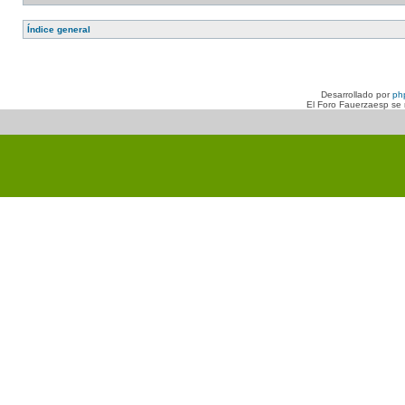
Índice general
Desarrollado por
ph
El Foro Fauerzaesp se n