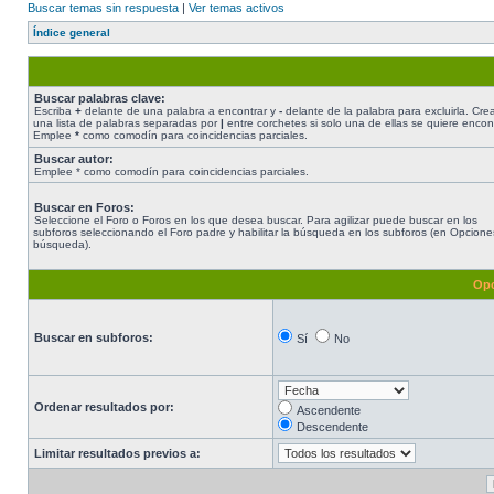
Buscar temas sin respuesta
|
Ver temas activos
Índice general
Buscar palabras clave:
Escriba
+
delante de una palabra a encontrar y
-
delante de la palabra para excluirla. Cre
una lista de palabras separadas por
|
entre corchetes si solo una de ellas se quiere encont
Emplee
*
como comodín para coincidencias parciales.
Buscar autor:
Emplee * como comodín para coincidencias parciales.
Buscar en Foros:
Seleccione el Foro o Foros en los que desea buscar. Para agilizar puede buscar en los
subforos seleccionando el Foro padre y habilitar la búsqueda en los subforos (en Opcione
búsqueda).
Opc
Buscar en subforos:
Sí
No
Ordenar resultados por:
Ascendente
Descendente
Limitar resultados previos a: