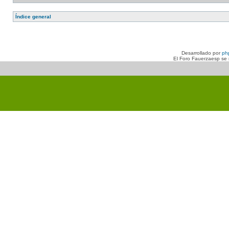
Índice general
Desarrollado por
ph
El Foro Fauerzaesp se n