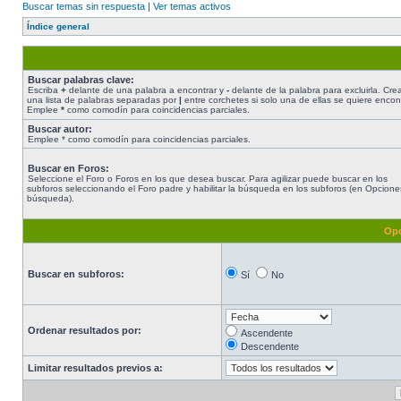
Buscar temas sin respuesta
|
Ver temas activos
Índice general
Buscar palabras clave:
Escriba
+
delante de una palabra a encontrar y
-
delante de la palabra para excluirla. Cre
una lista de palabras separadas por
|
entre corchetes si solo una de ellas se quiere encont
Emplee
*
como comodín para coincidencias parciales.
Buscar autor:
Emplee * como comodín para coincidencias parciales.
Buscar en Foros:
Seleccione el Foro o Foros en los que desea buscar. Para agilizar puede buscar en los
subforos seleccionando el Foro padre y habilitar la búsqueda en los subforos (en Opcione
búsqueda).
Opc
Buscar en subforos:
Sí
No
Ordenar resultados por:
Ascendente
Descendente
Limitar resultados previos a: