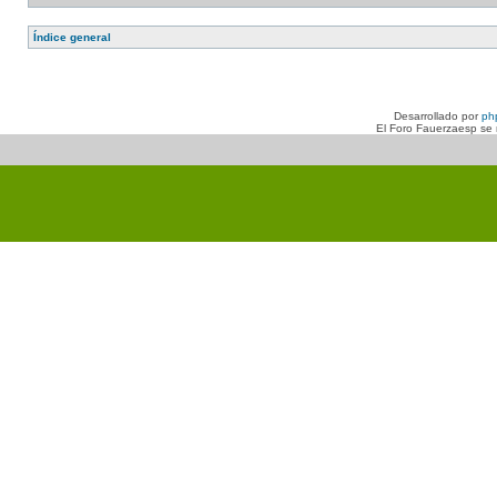
Índice general
Desarrollado por
ph
El Foro Fauerzaesp se n