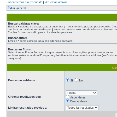
Buscar temas sin respuesta
|
Ver temas activos
Índice general
Buscar palabras clave:
Escriba
+
delante de una palabra a encontrar y
-
delante de la palabra para excluirla. Cre
una lista de palabras separadas por
|
entre corchetes si solo una de ellas se quiere encont
Emplee
*
como comodín para coincidencias parciales.
Buscar autor:
Emplee * como comodín para coincidencias parciales.
Buscar en Foros:
Seleccione el Foro o Foros en los que desea buscar. Para agilizar puede buscar en los
subforos seleccionando el Foro padre y habilitar la búsqueda en los subforos (en Opcione
búsqueda).
Opc
Buscar en subforos:
Sí
No
Ordenar resultados por:
Ascendente
Descendente
Limitar resultados previos a: