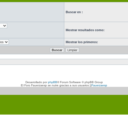
Buscar en :
Mostrar resultados como:
Mostrar los primeros:
Desarrollado por
phpBB
® Forum Software © phpBB Group
El Foro Fauerzaesp se nutre gracias a sus usuarios ||
Fauerzaesp