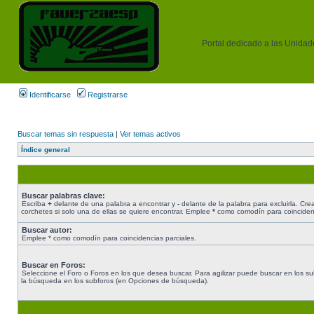
Portal dedicado a las Unidades
Identificarse
Registrarse
Buscar temas sin respuesta
|
Ver temas activos
Índice general
Buscar palabras clave:
Escriba
+
delante de una palabra a encontrar y
-
delante de la palabra para excluirla. Cr
corchetes si solo una de ellas se quiere encontrar. Emplee
*
como comodín para coincidenc
Buscar autor:
Emplee * como comodín para coincidencias parciales.
Buscar en Foros:
Seleccione el Foro o Foros en los que desea buscar. Para agilizar puede buscar en los sub
la búsqueda en los subforos (en Opciones de búsqueda).