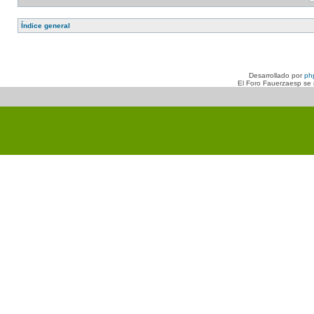
Índice general
Desarrollado por
ph
El Foro Fauerzaesp se n