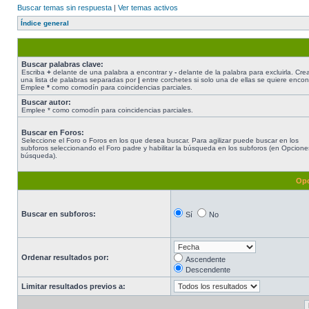
Buscar temas sin respuesta
|
Ver temas activos
Índice general
Buscar palabras clave:
Escriba
+
delante de una palabra a encontrar y
-
delante de la palabra para excluirla. Cre
una lista de palabras separadas por
|
entre corchetes si solo una de ellas se quiere encont
Emplee
*
como comodín para coincidencias parciales.
Buscar autor:
Emplee * como comodín para coincidencias parciales.
Buscar en Foros:
Seleccione el Foro o Foros en los que desea buscar. Para agilizar puede buscar en los
subforos seleccionando el Foro padre y habilitar la búsqueda en los subforos (en Opcione
búsqueda).
Opc
Buscar en subforos:
Sí
No
Ordenar resultados por:
Ascendente
Descendente
Limitar resultados previos a: