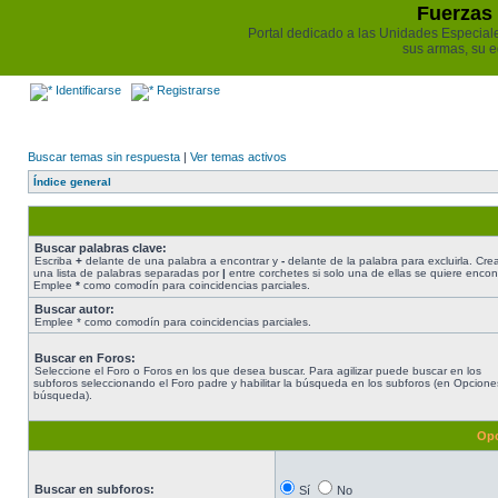
Fuerzas 
Portal dedicado a las Unidades Especiales 
sus armas, su e
Identificarse
Registrarse
Buscar temas sin respuesta
|
Ver temas activos
Índice general
Buscar palabras clave:
Escriba
+
delante de una palabra a encontrar y
-
delante de la palabra para excluirla. Cre
una lista de palabras separadas por
|
entre corchetes si solo una de ellas se quiere encont
Emplee
*
como comodín para coincidencias parciales.
Buscar autor:
Emplee * como comodín para coincidencias parciales.
Buscar en Foros:
Seleccione el Foro o Foros en los que desea buscar. Para agilizar puede buscar en los
subforos seleccionando el Foro padre y habilitar la búsqueda en los subforos (en Opcione
búsqueda).
Opc
Buscar en subforos:
Sí
No