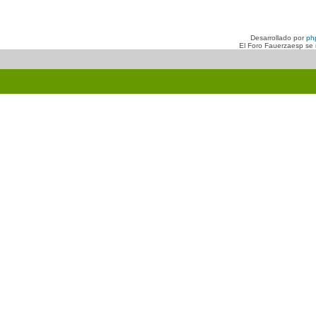
Desarrollado por
ph
El Foro Fauerzaesp se n