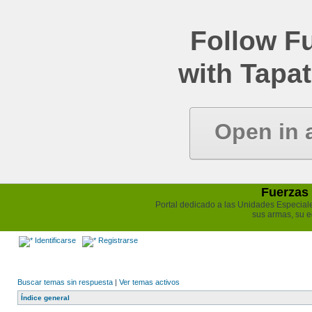
Follow Fu
with Tapat
Open in 
Fuerzas 
Portal dedicado a las Unidades Especiales 
sus armas, su e
Identificarse
Registrarse
Buscar temas sin respuesta
|
Ver temas activos
Índice general