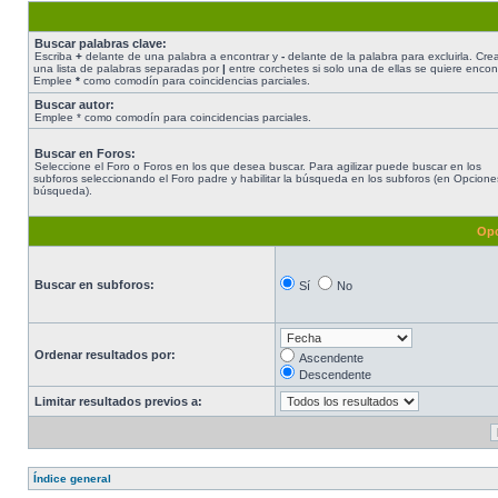
Buscar palabras clave:
Escriba
+
delante de una palabra a encontrar y
-
delante de la palabra para excluirla. Cre
una lista de palabras separadas por
|
entre corchetes si solo una de ellas se quiere encont
Emplee
*
como comodín para coincidencias parciales.
Buscar autor:
Emplee * como comodín para coincidencias parciales.
Buscar en Foros:
Seleccione el Foro o Foros en los que desea buscar. Para agilizar puede buscar en los
subforos seleccionando el Foro padre y habilitar la búsqueda en los subforos (en Opcione
búsqueda).
Opc
Buscar en subforos:
Sí
No
Ordenar resultados por:
Ascendente
Descendente
Limitar resultados previos a:
Índice general