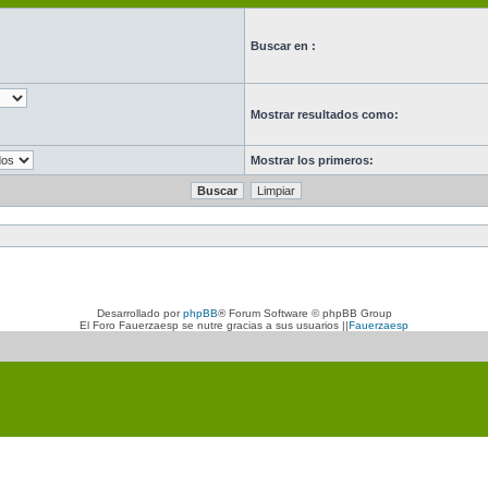
Buscar en :
Mostrar resultados como:
Mostrar los primeros:
Desarrollado por
phpBB
® Forum Software © phpBB Group
El Foro Fauerzaesp se nutre gracias a sus usuarios ||
Fauerzaesp