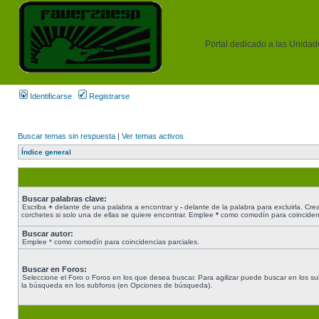
Portal dedicado a las Unidades
Identificarse
Registrarse
Buscar temas sin respuesta
|
Ver temas activos
Índice general
Buscar palabras clave:
Escriba
+
delante de una palabra a encontrar y
-
delante de la palabra para excluirla. Cr
corchetes si solo una de ellas se quiere encontrar. Emplee
*
como comodín para coincidenc
Buscar autor:
Emplee * como comodín para coincidencias parciales.
Buscar en Foros:
Seleccione el Foro o Foros en los que desea buscar. Para agilizar puede buscar en los sub
la búsqueda en los subforos (en Opciones de búsqueda).