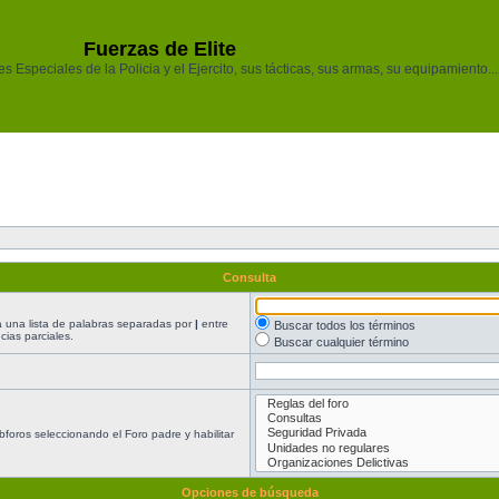
Fuerzas de Elite
 Especiales de la Policia y el Ejercito, sus tácticas, sus armas, su equipamiento...
Consulta
ea una lista de palabras separadas por
|
entre
Buscar todos los términos
ias parciales.
Buscar cualquier término
foros seleccionando el Foro padre y habilitar
Opciones de búsqueda