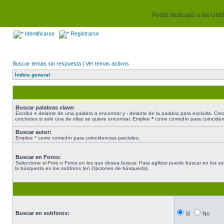
Portal dedicado a las Unida
Identificarse
Registrarse
Buscar temas sin respuesta
|
Ver temas activos
Índice general
Buscar palabras clave:
Escriba
+
delante de una palabra a encontrar y
-
delante de la palabra para excluirla. Cr
corchetes si solo una de ellas se quiere encontrar. Emplee
*
como comodín para coincidenc
Buscar autor:
Emplee * como comodín para coincidencias parciales.
Buscar en Foros:
Seleccione el Foro o Foros en los que desea buscar. Para agilizar puede buscar en los sub
la búsqueda en los subforos (en Opciones de búsqueda).
Buscar en subforos:
Sí
No