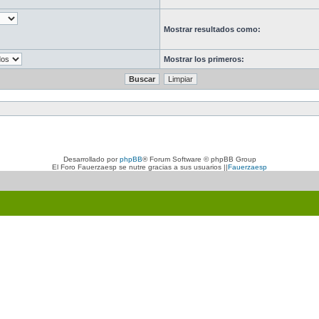
Mostrar resultados como:
Mostrar los primeros:
Desarrollado por
phpBB
® Forum Software © phpBB Group
El Foro Fauerzaesp se nutre gracias a sus usuarios ||
Fauerzaesp