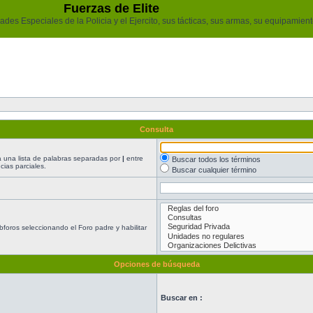
Fuerzas de Elite
des Especiales de la Policia y el Ejercito, sus tácticas, sus armas, su equipamiento
Consulta
ea una lista de palabras separadas por
|
entre
Buscar todos los términos
ias parciales.
Buscar cualquier término
foros seleccionando el Foro padre y habilitar
Opciones de búsqueda
Buscar en :