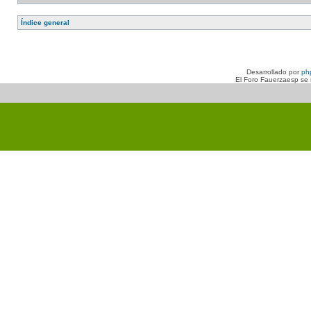
Índice general
Desarrollado por
ph
El Foro Fauerzaesp se n