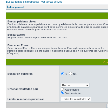
Buscar temas sin respuesta
|
Ver temas activos
Índice general
Buscar palabras clave:
Escriba
+
delante de una palabra a encontrar y
-
delante de la palabra para excluirla. Cre
una lista de palabras separadas por
|
entre corchetes si solo una de ellas se quiere encont
Emplee
*
como comodín para coincidencias parciales.
Buscar autor:
Emplee * como comodín para coincidencias parciales.
Buscar en Foros:
Seleccione el Foro o Foros en los que desea buscar. Para agilizar puede buscar en los
subforos seleccionando el Foro padre y habilitar la búsqueda en los subforos (en Opcione
búsqueda).
Opc
Buscar en subforos:
Sí
No
Ordenar resultados por:
Ascendente
Descendente
Limitar resultados previos a: