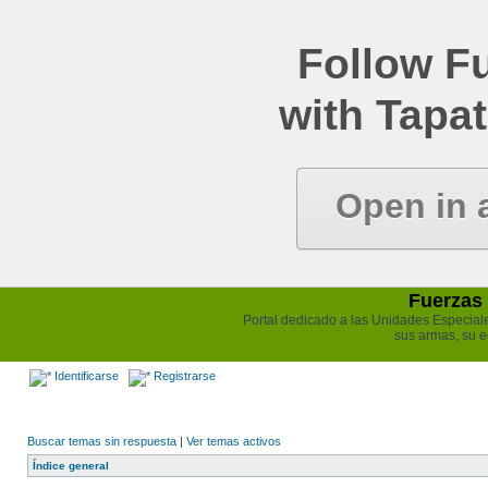
Follow Fu
with Tapat
Open in 
Fuerzas 
Portal dedicado a las Unidades Especiales 
sus armas, su e
Identificarse
Registrarse
Buscar temas sin respuesta
|
Ver temas activos
Índice general