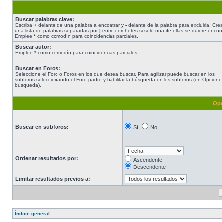
Buscar palabras clave:
Escriba
+
delante de una palabra a encontrar y
-
delante de la palabra para excluirla. Cre
una lista de palabras separadas por
|
entre corchetes si solo una de ellas se quiere encont
Emplee
*
como comodín para coincidencias parciales.
Buscar autor:
Emplee * como comodín para coincidencias parciales.
Buscar en Foros:
Seleccione el Foro o Foros en los que desea buscar. Para agilizar puede buscar en los
subforos seleccionando el Foro padre y habilitar la búsqueda en los subforos (en Opcione
búsqueda).
Opc
Buscar en subforos:
Sí
No
Ordenar resultados por:
Ascendente
Descendente
Limitar resultados previos a:
Índice general