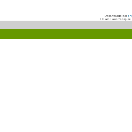
Desarrollado por
ph
El Foro Fauerzaesp se n