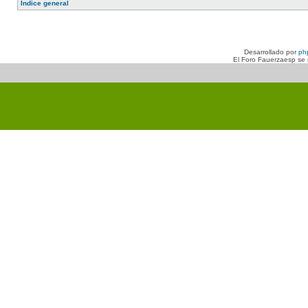
Índice general
Desarrollado por
ph
El Foro Fauerzaesp se n