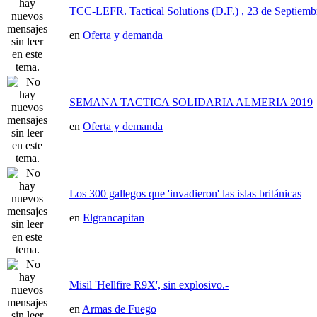
TCC-LEFR. Tactical Solutions (D.F.) , 23 de Septiemb
en
Oferta y demanda
SEMANA TACTICA SOLIDARIA ALMERIA 2019
en
Oferta y demanda
Los 300 gallegos que 'invadieron' las islas británicas
en
Elgrancapitan
Misil 'Hellfire R9X', sin explosivo.-
en
Armas de Fuego