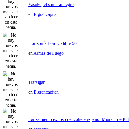
Yasuke, el samurái negro
en
Elgrancapitan
Horizon´s Lord Calibre 50
en
Armas de Fuego
Trafalgar.-
en
Elgrancapitan
Lanzamiento exitoso del cohete español Miura 1 de P