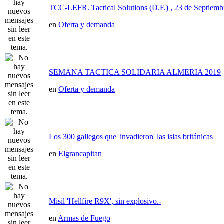
TCC-LEFR. Tactical Solutions (D.F.) , 23 de Septiemb
en
Oferta y demanda
SEMANA TACTICA SOLIDARIA ALMERIA 2019
en
Oferta y demanda
Los 300 gallegos que 'invadieron' las islas británicas
en
Elgrancapitan
Misil 'Hellfire R9X', sin explosivo.-
en
Armas de Fuego