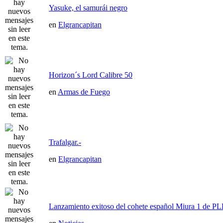
Yasuke, el samurái negro
en
Elgrancapitan
Horizon´s Lord Calibre 50
en
Armas de Fuego
Trafalgar.-
en
Elgrancapitan
Lanzamiento exitoso del cohete español Miura 1 de P