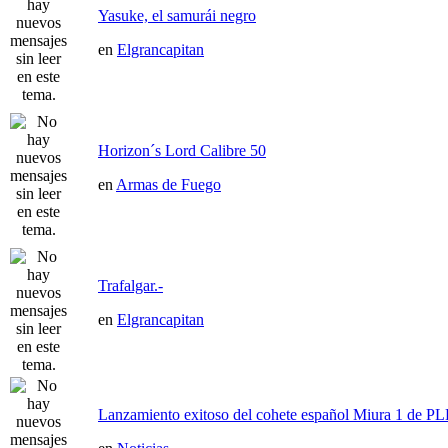
Yasuke, el samurái negro
en
Elgrancapitan
Horizon´s Lord Calibre 50
en
Armas de Fuego
Trafalgar.-
en
Elgrancapitan
Lanzamiento exitoso del cohete español Miura 1 de P