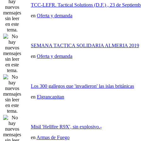
TCC-LEFR. Tactical Solutions (D.F.) , 23 de Septiemb
en
Oferta y demanda
SEMANA TACTICA SOLIDARIA ALMERIA 2019
en
Oferta y demanda
Los 300 gallegos que 'invadieron' las islas británicas
en
Elgrancapitan
Misil 'Hellfire R9X', sin explosivo.-
en
Armas de Fuego