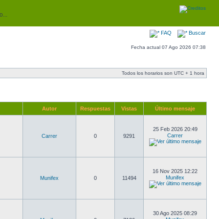
...
FAQ
Buscar
Fecha actual 07 Ago 2026 07:38
Todos los horarios son UTC + 1 hora
Autor
Respuestas
Vistas
Último mensaje
25 Feb 2026 20:49
Carrer
Carrer
0
9291
16 Nov 2025 12:22
Munifex
Munifex
0
11494
30 Ago 2025 08:29