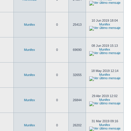
10 Jun 2019 18:04
Munifex
Munifex
0
25413
08 Jun 2019 15:13
Munifex
Munifex
0
69690
18 May 2019 12:14
Munifex
Munifex
0
32655
29 Abr 2019 12:02
Munifex
Munifex
0
26844
31 Mar 2019 09:16
Munifex
Munifex
0
26202