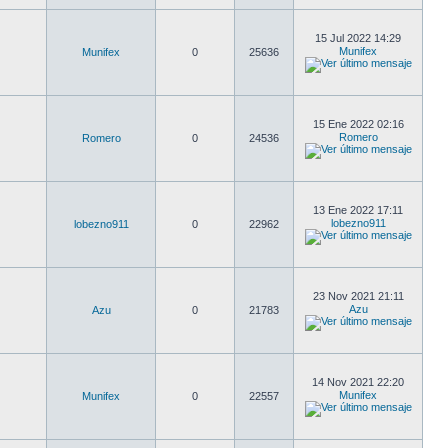
15 Jul 2022 14:29
Munifex
Munifex
0
25636
15 Ene 2022 02:16
Romero
Romero
0
24536
13 Ene 2022 17:11
lobezno911
lobezno911
0
22962
23 Nov 2021 21:11
Azu
Azu
0
21783
14 Nov 2021 22:20
Munifex
Munifex
0
22557