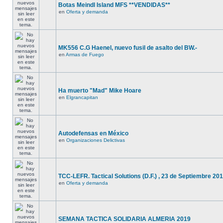
Botas Meindl Island MFS **VENDIDAS**
en
Oferta y demanda
MK556 C.G Haenel, nuevo fusil de asalto del BW.-
en
Armas de Fuego
Ha muerto "Mad" Mike Hoare
en
Elgrancapitan
Autodefensas en México
en
Organizaciones Delictivas
TCC-LEFR. Tactical Solutions (D.F.) , 23 de Septiembre 201
en
Oferta y demanda
SEMANA TACTICA SOLIDARIA ALMERIA 2019