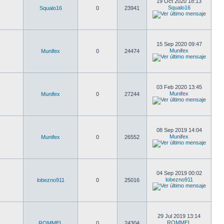
19 Oct 2020 18:13
Squalo16
Squalo16
0
23941
15 Sep 2020 09:47
Munifex
Munifex
0
24474
03 Feb 2020 13:45
Munifex
Munifex
0
27244
08 Sep 2019 14:04
Munifex
Munifex
0
26552
04 Sep 2019 00:02
lobezno911
lobezno911
0
25016
29 Jul 2019 13:14
ROMMEL
ROMMEL
0
24304