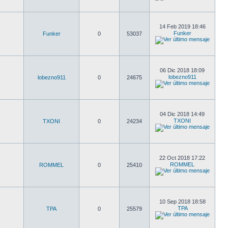
14 Feb 2019 18:46
Funker
Funker
0
53037
06 Dic 2018 18:09
lobezno911
lobezno911
0
24675
04 Dic 2018 14:49
TXONI
TXONI
0
24234
22 Oct 2018 17:22
ROMMEL
ROMMEL
0
25410
10 Sep 2018 18:58
TPA
TPA
0
25579