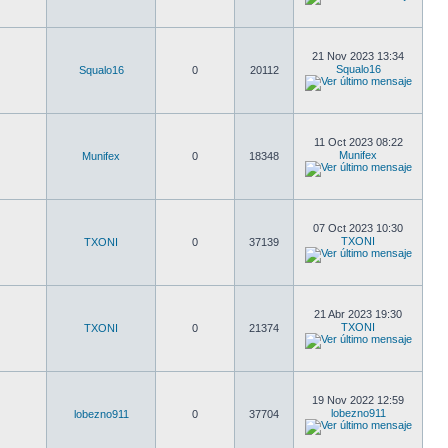
21 Nov 2023 13:34
Squalo16
Squalo16
0
20112
11 Oct 2023 08:22
Munifex
Munifex
0
18348
07 Oct 2023 10:30
TXONI
TXONI
0
37139
21 Abr 2023 19:30
TXONI
TXONI
0
21374
19 Nov 2022 12:59
lobezno911
lobezno911
0
37704