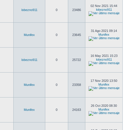
02 Nov 2021 15:44
lobezno911
lobezno911
0
23486
31 Ago 2021 09:14
Munifex
Munifex
0
23645
16 May 2021 15:23
lobezno911
lobezno911
0
25722
17 Nov 2020 13:50
Munifex
Munifex
0
23358
26 Oct 2020 08:30
Munifex
Munifex
0
24163