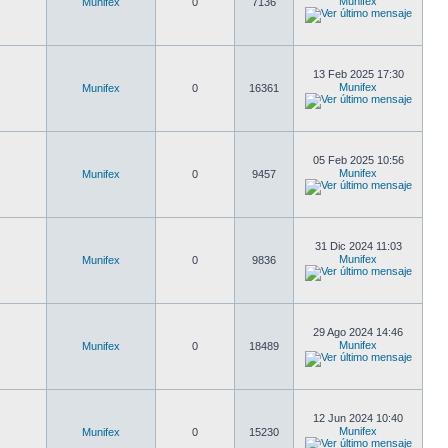
Munifex
Munifex
0
7136
13 Feb 2025 17:30
Munifex
Munifex
0
16361
05 Feb 2025 10:56
Munifex
Munifex
0
9457
31 Dic 2024 11:03
Munifex
Munifex
0
9836
29 Ago 2024 14:46
Munifex
Munifex
0
18489
12 Jun 2024 10:40
Munifex
Munifex
0
15230