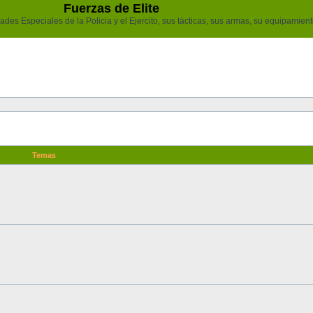
Fuerzas de Elite
des Especiales de la Policia y el Ejercito, sus tácticas, sus armas, su equipamiento
Temas