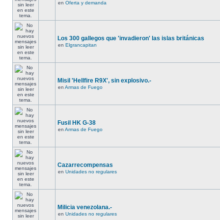
en
Oferta y demanda
Los 300 gallegos que 'invadieron' las islas británicas
en
Elgrancapitan
Misil 'Hellfire R9X', sin explosivo.-
en
Armas de Fuego
Fusil HK G-38
en
Armas de Fuego
Cazarrecompensas
en
Unidades no regulares
Milicia venezolana.-
en
Unidades no regulares