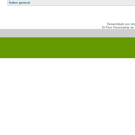
Índice general
Desarrollado por
ph
El Foro Fauerzaesp se n