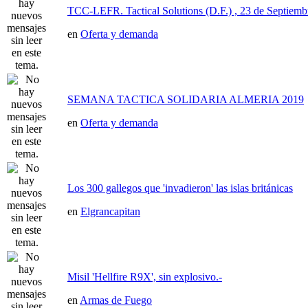
TCC-LEFR. Tactical Solutions (D.F.) , 23 de Septiemb
en
Oferta y demanda
SEMANA TACTICA SOLIDARIA ALMERIA 2019
en
Oferta y demanda
Los 300 gallegos que 'invadieron' las islas británicas
en
Elgrancapitan
Misil 'Hellfire R9X', sin explosivo.-
en
Armas de Fuego