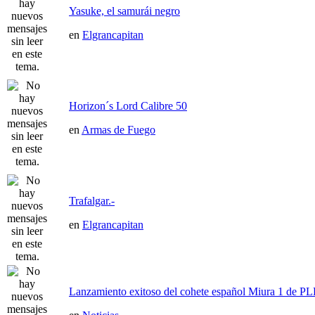
Yasuke, el samurái negro
en
Elgrancapitan
Horizon´s Lord Calibre 50
en
Armas de Fuego
Trafalgar.-
en
Elgrancapitan
Lanzamiento exitoso del cohete español Miura 1 de P