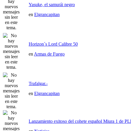
Yasuke, el samurái negro
en
Elgrancapitan
Horizon´s Lord Calibre 50
en
Armas de Fuego
Trafalgar.-
en
Elgrancapitan
Lanzamiento exitoso del cohete español Miura 1 de P