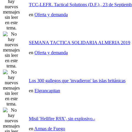
TCC-LEFR. Tactical Solutions (D.F.) , 23 de Septiemb
en
Oferta y demanda
SEMANA TACTICA SOLIDARIA ALMERIA 2019
en
Oferta y demanda
Los 300 gallegos que 'invadieron' las islas británicas
en
Elgrancapitan
Misil 'Hellfire R9X', sin explosivo.-
en
Armas de Fuego