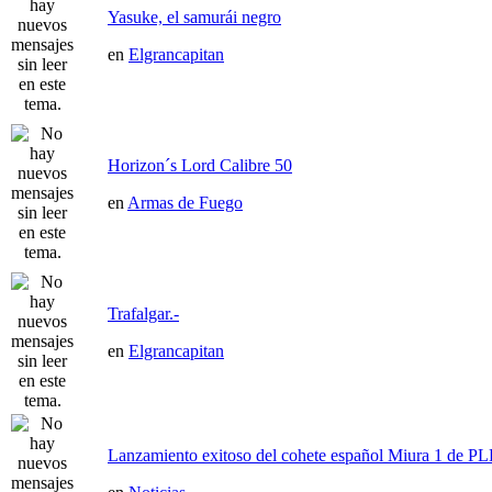
Yasuke, el samurái negro
en
Elgrancapitan
Horizon´s Lord Calibre 50
en
Armas de Fuego
Trafalgar.-
en
Elgrancapitan
Lanzamiento exitoso del cohete español Miura 1 de P