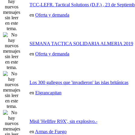
TCC-LEFR. Tactical Solutions (D.F.) , 23 de Septiemb
en
Oferta y demanda
SEMANA TACTICA SOLIDARIA ALMERIA 2019
en
Oferta y demanda
Los 300 gallegos que 'invadieron' las islas británicas
en
Elgrancapitan
Misil 'Hellfire R9X', sin explosivo.-
en
Armas de Fuego