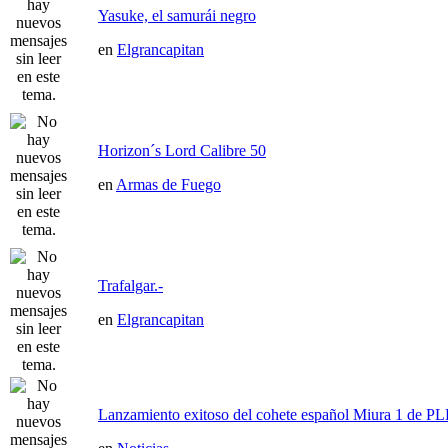
Yasuke, el samurái negro
en
Elgrancapitan
Horizon´s Lord Calibre 50
en
Armas de Fuego
Trafalgar.-
en
Elgrancapitan
Lanzamiento exitoso del cohete español Miura 1 de P