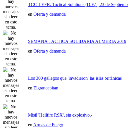
TCC-LEFR. Tactical Solutions (D.F.) , 23 de Septiemb
en
Oferta y demanda
SEMANA TACTICA SOLIDARIA ALMERIA 2019
en
Oferta y demanda
Los 300 gallegos que 'invadieron' las islas británicas
en
Elgrancapitan
Misil 'Hellfire R9X', sin explosivo.-
en
Armas de Fuego