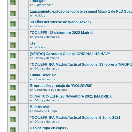
Trafalgar.-
en
Elgrancapitan
Lanzamiento exitoso del cohete español Miura 1 de PLD Spa
en
Noticias
30 años del suceso de Waco (Texas).
en
Noticias
TCC-LEFR ,12 diciembre 2022 Madrid.
en
Oferta y demanda
112
en
Noticias
[VENDO] Cazadora Cockpit ORIGINAL US NAVY
en
Oferta y demanda
TCC-LEFR. IPA Madrid,Tactical Solutions, 13 febrero (MADRI
en
Oferta y demanda
Funda Táser X2
en
Complementos
Rrecreación y rodaje de 'WOLJOV80'
en
Comenta lo que quieras
Curso TCC-LEFR, 28 Noviembre 2021 (MADRID).
en
Oferta y demanda
Bomba ninja
en
Armas de Fuego
TCC-LEFR. IPA Madrid,Tactical Solutions, 6 Junio 2021
en
Oferta y demanda
Uso de ropa en capas.-