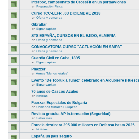
Interbox, campeonato de CrossFit en un portaaviones
en
Preparación Fisica
Curso TCC-LEFR , 03 DICIEMBRE 2018
en
Oferta y demanda
Gibraltar
en
Elgrancapitan
STS ESPAÑA, CURSOS EN EL EJIDO, ALMERIA
en
Oferta y demanda
CONVOCATORIA CURSO "ACTUACIÓN EN SAIPA"
en
Oferta y demanda
Guardia Civil en Cuba, 1895
en
Elgrancapitan
Phazzer
en
Armas "Menos letales"
Evento "De Tobruk a Tunez" celebrado en Alcubierre (Huesc
en
Elgrancapitan
70 años de Cascos Azules
en
Noticias
Fuerzas Especiales de Bulgaria
en
Unidades Militares Europeas
Revista gratuita AP In-formación (Seguridad)
en
Saber más
Francia destinara 295.000 millones en Defensa hasta 2025..
en
Noticias
España un pais seguro