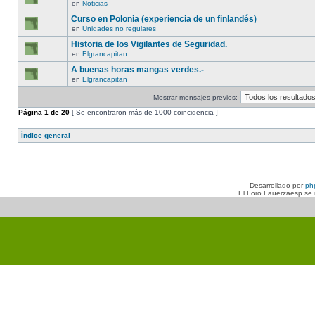
en
Noticias
Curso en Polonia (experiencia de un finlandés)
en
Unidades no regulares
Historia de los Vigilantes de Seguridad.
en
Elgrancapitan
A buenas horas mangas verdes.-
en
Elgrancapitan
Mostrar mensajes previos:
Página
1
de
20
[ Se encontraron más de 1000 coincidencia ]
Índice general
Desarrollado por
ph
El Foro Fauerzaesp se n