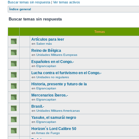
Buscar temas sin respuesta
|
Ver temas activos
Índice general
Buscar temas sin respuesta
Temas
Artículos para leer
en
Saber más
Reino de Bélgica
en
Unidades Militares Europeas
Españoles en el Congo.-
en
Elgrancapitan
Lucha contra el furtivismo en el Congo.-
en
Unidades no regulares
Historia, presente y futuro de la
en
Elgrancapitan
Mercenarios íberos.-
en
Elgrancapitan
Brasil.-
en
Unidades Militares Americanas
Yasuke, el samurái negro
en
Elgrancapitan
Horizon´s Lord Calibre 50
en
Armas de Fuego