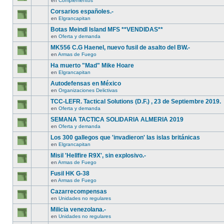
en
Complementos
Corsarios españoles.-
en
Elgrancapitan
Botas Meindl Island MFS **VENDIDAS**
en
Oferta y demanda
MK556 C.G Haenel, nuevo fusil de asalto del BW.-
en
Armas de Fuego
Ha muerto "Mad" Mike Hoare
en
Elgrancapitan
Autodefensas en México
en
Organizaciones Delictivas
TCC-LEFR. Tactical Solutions (D.F.) , 23 de Septiembre 2019.
en
Oferta y demanda
SEMANA TACTICA SOLIDARIA ALMERIA 2019
en
Oferta y demanda
Los 300 gallegos que 'invadieron' las islas británicas
en
Elgrancapitan
Misil 'Hellfire R9X', sin explosivo.-
en
Armas de Fuego
Fusil HK G-38
en
Armas de Fuego
Cazarrecompensas
en
Unidades no regulares
Milicia venezolana.-
en
Unidades no regulares