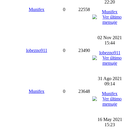
22:20
Munifex
0
22558
Munifex
02 Nov 2021
15:44
lobezno911
0
23490
lobezno911
31 Ago 2021
09:14
Munifex
0
23648
Munifex
16 May 2021
15:23