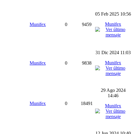
05 Feb 2025 10:56
Munifex
Munifex
0
9459
31 Dic 2024 11:03
Munifex
Munifex
0
9838
29 Ago 2024
14:46
Munifex
0
18491
Munifex
12 Jun 2024 10:40