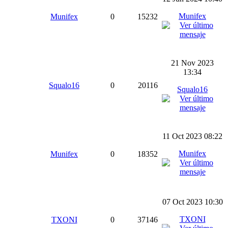
Munifex
Munifex
0
15232
21 Nov 2023
13:34
Squalo16
0
20116
Squalo16
11 Oct 2023 08:22
Munifex
Munifex
0
18352
07 Oct 2023 10:30
TXONI
TXONI
0
37146