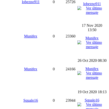
lobezno911
0
25726
lobezno911
17 Nov 2020
13:50
Munifex
0
23360
Munifex
26 Oct 2020 08:30
Munifex
Munifex
0
24166
19 Oct 2020 18:13
Squalo16
Squalo16
0
23944