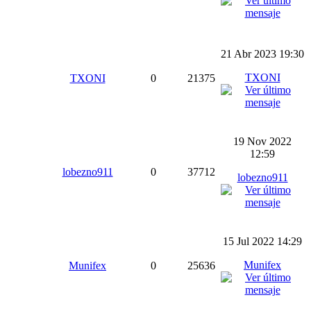
21 Abr 2023 19:30
TXONI
TXONI
0
21375
19 Nov 2022
12:59
lobezno911
0
37712
lobezno911
15 Jul 2022 14:29
Munifex
Munifex
0
25636