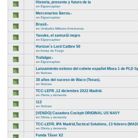
Historia, presente y futuro de la
en
Elgrancapitan
Mercenarios íberos.-
en
Elgrancapitan
Brasil.-
en
Unidades Militares Americanas
Yasuke, el samurái negro
en
Elgrancapitan
Horizon´s Lord Calibre 50
en
Armas de Fuego
Trafalgar.-
en
Elgrancapitan
Lanzamiento exitoso del cohete español Miura 1 de PLD S
en
Noticias
30 años del suceso de Waco (Texas).
en
Noticias
TCC-LEFR ,12 diciembre 2022 Madrid.
en
Oferta y demanda
112
en
Noticias
[VENDO] Cazadora Cockpit ORIGINAL US NAVY
en
Oferta y demanda
TCC-LEFR. IPA Madrid,Tactical Solutions, 13 febrero (MAD
en
Oferta y demanda
Funda Táser X2