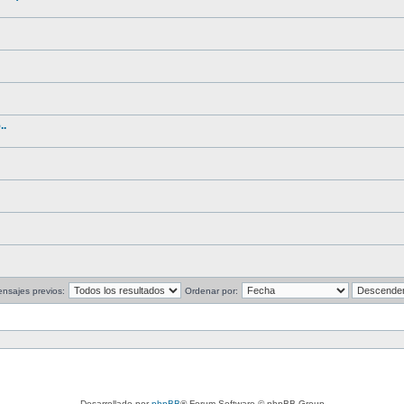
..
nsajes previos:
Ordenar por:
Desarrollado por
phpBB
® Forum Software © phpBB Group