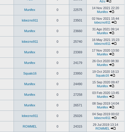
Azu
14 Nov 2021 22:20
Munifex
0
22575
Munifex
02 Nov 2021 15:44
lobezno911
0
23501
lobezno911
31 Ago 2021 09:14
Munifex
0
23660
Munifex
16 May 2021 15:23
lobezno911
0
25740
lobezno911
17 Nov 2020 13:50
Munifex
0
23369
Munifex
26 Oct 2020 08:30
Munifex
0
24179
Munifex
19 Oct 2020 18:13
Squalo16
0
23950
Squalo16
15 Sep 2020 09:47
Munifex
0
24490
Munifex
03 Feb 2020 13:45
Munifex
0
27258
Munifex
08 Sep 2019 14:04
Munifex
0
26571
Munifex
04 Sep 2019 00:02
lobezno911
0
25026
lobezno911
29 Jul 2019 13:14
ROMMEL
0
24315
ROMMEL