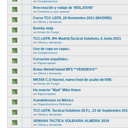
en
Complementos
Rrecreación y rodaje de 'WOLJOV80'
en
Comenta lo que quieras
Curso TCC-LEFR, 28 Noviembre 2021 (MADRID).
en
Oferta y demanda
Bomba ninja
en
Armas de Fuego
TCC-LEFR. IPA Madrid,Tactical Solutions, 6 Junio 2021
en
Oferta y demanda
Uso de ropa en capas.-
en
Complementos
Corsarios españoles.-
en
Elgrancapitan
Botas Meindl Island MFS **VENDIDAS**
en
Oferta y demanda
MK556 C.G Haenel, nuevo fusil de asalto del BW.-
en
Armas de Fuego
Ha muerto "Mad" Mike Hoare
en
Elgrancapitan
Autodefensas en México
en
Organizaciones Delictivas
TCC-LEFR. Tactical Solutions (D.F.) , 23 de Septiembre 201
en
Oferta y demanda
SEMANA TACTICA SOLIDARIA ALMERIA 2019
en
Oferta y demanda