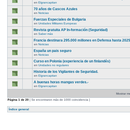
en
Elgrancapitan
70 años de Cascos Azules
en
Noticias
Fuerzas Especiales de Bulgaria
en
Unidades Militares Europeas
Revista gratuita AP In-formación (Seguridad)
en
Saber más
Francia destinara 295.000 millones en Defensa hasta 2025
en
Noticias
España un pais seguro
en
Noticias
Curso en Polonia (experiencia de un finlandés)
en
Unidades no regulares
Historia de los Vigilantes de Seguridad.
en
Elgrancapitan
A buenas horas mangas verdes.-
en
Elgrancapitan
Mostrar me
Página
1
de
20
[ Se encontraron más de 1000 coincidencia ]
Índice general