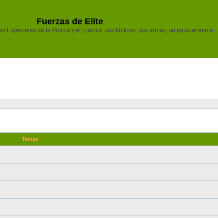
Fuerzas de Elite
 Especiales de la Policia y el Ejercito, sus tácticas, sus armas, su equipamiento...
Temas