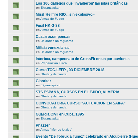
Los 300 gallegos que 'invadieron' las islas británicas
en
Elgrancapitan
Misil 'Hellfire R9X', sin explosivo.-
en
Armas de Fuego
Fusil HK G-38
en
Armas de Fuego
Cazarrecompensas
en
Unidades no regulares
Milicia venezolana.-
en
Unidades no regulares
Interbox, campeonato de CrossFit en un portaaviones
en
Preparación Fisica
Curso TCC-LEFR , 03 DICIEMBRE 2018
en
Oferta y demanda
Gibraltar
en
Elgrancapitan
STS ESPAÑA, CURSOS EN EL EJIDO, ALMERIA
en
Oferta y demanda
CONVOCATORIA CURSO "ACTUACIÓN EN SAIPA"
en
Oferta y demanda
Guardia Civil en Cuba, 1895
en
Elgrancapitan
Phazzer
en
Armas "Menos letales"
Evento "De Tobruk a Tunez" celebrado en Alcubierre (Hue