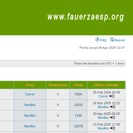
FAQ
Buscar
Fecha actual 08 Ago 2026 12:27
Todos los horarios son UTC + 1 hora
Autor
Respuestas
Vistas
Último mensaje
25 Feb 2026 20:49
Carrer
0
9304
Carrer
16 Nov 2025 12:22
Munifex
0
11515
Munifex
30 Ago 2025 08:29
Munifex
0
7149
Munifex
13 Feb 2025 17:30
Munifex
0
16378
Munifex