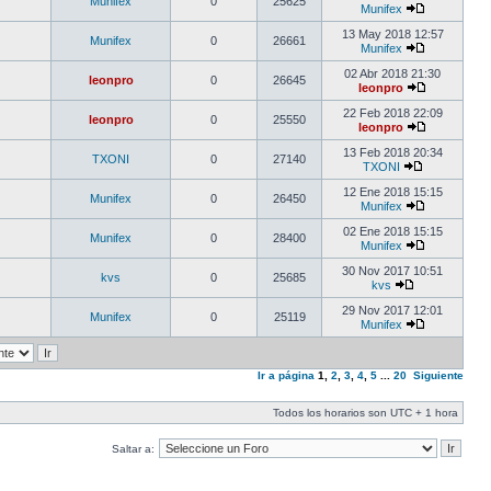
Munifex
0
25625
Munifex
13 May 2018 12:57
Munifex
0
26661
Munifex
02 Abr 2018 21:30
leonpro
0
26645
leonpro
22 Feb 2018 22:09
leonpro
0
25550
leonpro
13 Feb 2018 20:34
TXONI
0
27140
TXONI
12 Ene 2018 15:15
Munifex
0
26450
Munifex
02 Ene 2018 15:15
Munifex
0
28400
Munifex
30 Nov 2017 10:51
kvs
0
25685
kvs
29 Nov 2017 12:01
Munifex
0
25119
Munifex
Ir a página
1
,
2
,
3
,
4
,
5
...
20
Siguiente
Todos los horarios son UTC + 1 hora
Saltar a: