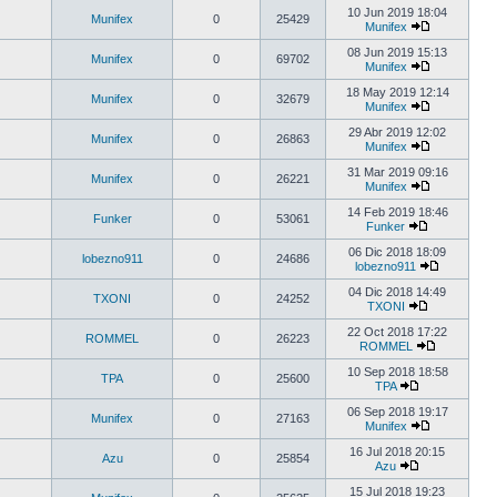
10 Jun 2019 18:04
Munifex
0
25429
Munifex
08 Jun 2019 15:13
Munifex
0
69702
Munifex
18 May 2019 12:14
Munifex
0
32679
Munifex
29 Abr 2019 12:02
Munifex
0
26863
Munifex
31 Mar 2019 09:16
Munifex
0
26221
Munifex
14 Feb 2019 18:46
Funker
0
53061
Funker
06 Dic 2018 18:09
lobezno911
0
24686
lobezno911
04 Dic 2018 14:49
TXONI
0
24252
TXONI
22 Oct 2018 17:22
ROMMEL
0
26223
ROMMEL
10 Sep 2018 18:58
TPA
0
25600
TPA
06 Sep 2018 19:17
Munifex
0
27163
Munifex
16 Jul 2018 20:15
Azu
0
25854
Azu
15 Jul 2018 19:23