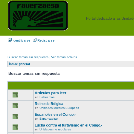
Portal dedicado a las Unidades
Identificarse
Registrarse
Buscar temas sin respuesta
|
Ver temas activos
Índice general
Buscar temas sin respuesta
Artículos para leer
en
Saber más
Reino de Bélgica
en
Unidades Militares Europeas
Españoles en el Congo.-
en
Elgrancapitan
Lucha contra el furtivismo en el Congo.-
en
Unidades no regulares