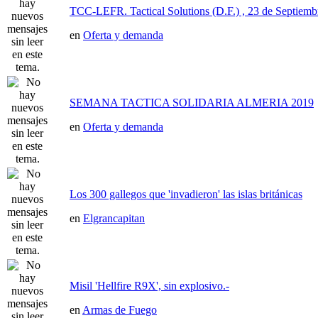
TCC-LEFR. Tactical Solutions (D.F.) , 23 de Septiemb
en
Oferta y demanda
SEMANA TACTICA SOLIDARIA ALMERIA 2019
en
Oferta y demanda
Los 300 gallegos que 'invadieron' las islas británicas
en
Elgrancapitan
Misil 'Hellfire R9X', sin explosivo.-
en
Armas de Fuego