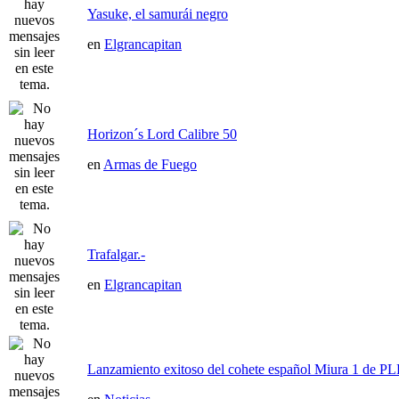
Yasuke, el samurái negro
en
Elgrancapitan
Horizon´s Lord Calibre 50
en
Armas de Fuego
Trafalgar.-
en
Elgrancapitan
Lanzamiento exitoso del cohete español Miura 1 de P