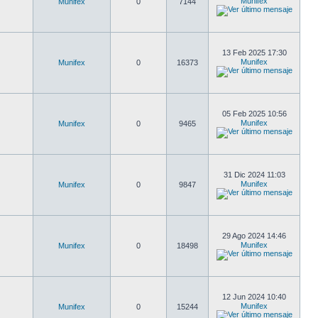
Munifex
Munifex
0
7144
13 Feb 2025 17:30
Munifex
Munifex
0
16373
05 Feb 2025 10:56
Munifex
Munifex
0
9465
31 Dic 2024 11:03
Munifex
Munifex
0
9847
29 Ago 2024 14:46
Munifex
Munifex
0
18498
12 Jun 2024 10:40
Munifex
Munifex
0
15244