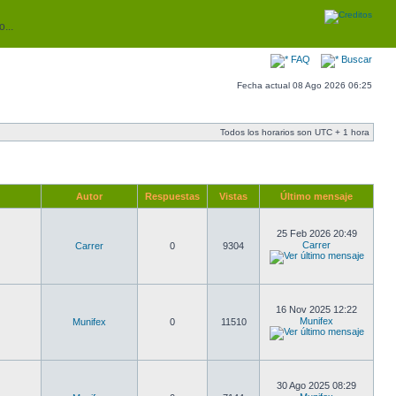
...
FAQ
Buscar
Fecha actual 08 Ago 2026 06:25
Todos los horarios son UTC + 1 hora
Autor
Respuestas
Vistas
Último mensaje
25 Feb 2026 20:49
Carrer
Carrer
0
9304
16 Nov 2025 12:22
Munifex
Munifex
0
11510
30 Ago 2025 08:29