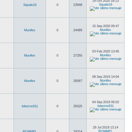
19 Oct 2020 18:13
Squalo16
Squalo16
0
23948
15 Sep 2020 09:47
Munifex
Munifex
0
24489
03 Feb 2020 13:45
Munifex
Munifex
0
27255
08 Sep 2019 14:04
Munifex
Munifex
0
26567
04 Sep 2019 00:02
lobezno911
lobezno911
0
25025
29 Jul 2019 13:14
ROMMEL
ROMMEL
0
24314