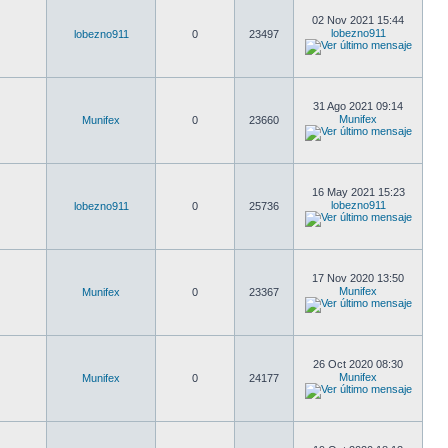
02 Nov 2021 15:44
lobezno911
lobezno911
0
23497
31 Ago 2021 09:14
Munifex
Munifex
0
23660
16 May 2021 15:23
lobezno911
lobezno911
0
25736
17 Nov 2020 13:50
Munifex
Munifex
0
23367
26 Oct 2020 08:30
Munifex
Munifex
0
24177