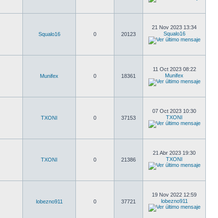
21 Nov 2023 13:34
Squalo16
Squalo16
0
20123
11 Oct 2023 08:22
Munifex
Munifex
0
18361
07 Oct 2023 10:30
TXONI
TXONI
0
37153
21 Abr 2023 19:30
TXONI
TXONI
0
21386
19 Nov 2022 12:59
lobezno911
lobezno911
0
37721