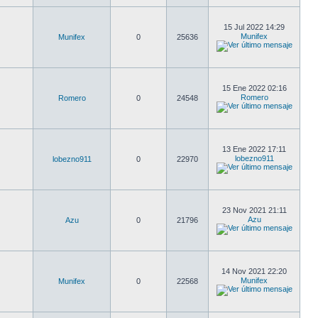
15 Jul 2022 14:29
Munifex
Munifex
0
25636
15 Ene 2022 02:16
Romero
Romero
0
24548
13 Ene 2022 17:11
lobezno911
lobezno911
0
22970
23 Nov 2021 21:11
Azu
Azu
0
21796
14 Nov 2021 22:20
Munifex
Munifex
0
22568