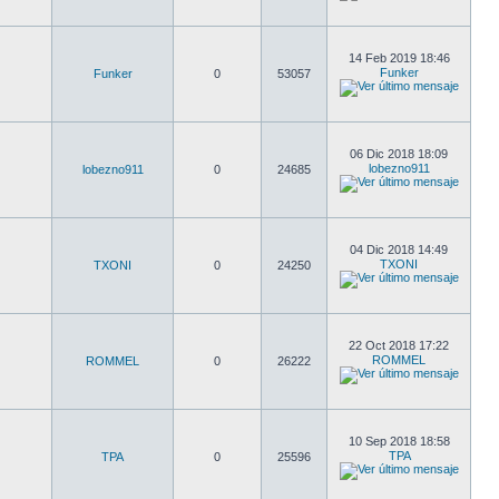
14 Feb 2019 18:46
Funker
Funker
0
53057
06 Dic 2018 18:09
lobezno911
lobezno911
0
24685
04 Dic 2018 14:49
TXONI
TXONI
0
24250
22 Oct 2018 17:22
ROMMEL
ROMMEL
0
26222
10 Sep 2018 18:58
TPA
TPA
0
25596