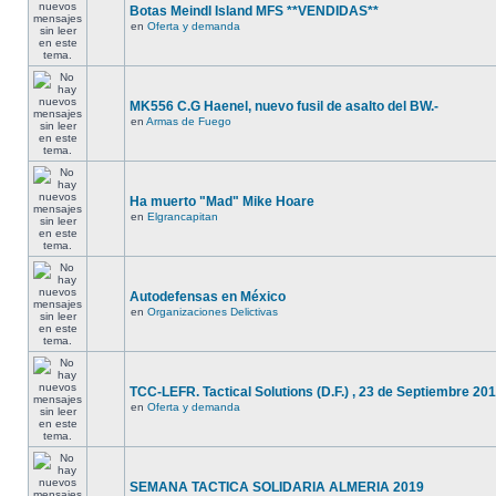
Botas Meindl Island MFS **VENDIDAS**
en
Oferta y demanda
MK556 C.G Haenel, nuevo fusil de asalto del BW.-
en
Armas de Fuego
Ha muerto "Mad" Mike Hoare
en
Elgrancapitan
Autodefensas en México
en
Organizaciones Delictivas
TCC-LEFR. Tactical Solutions (D.F.) , 23 de Septiembre 201
en
Oferta y demanda
SEMANA TACTICA SOLIDARIA ALMERIA 2019