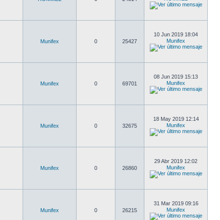
10 Jun 2019 18:04
Munifex
Munifex
0
25427
08 Jun 2019 15:13
Munifex
Munifex
0
69701
18 May 2019 12:14
Munifex
Munifex
0
32675
29 Abr 2019 12:02
Munifex
Munifex
0
26860
31 Mar 2019 09:16
Munifex
Munifex
0
26215