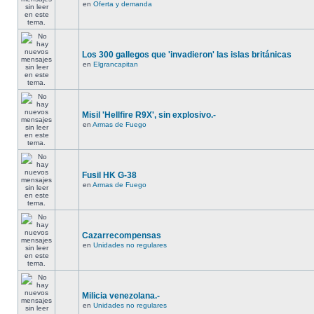
en
Oferta y demanda
Los 300 gallegos que 'invadieron' las islas británicas
en
Elgrancapitan
Misil 'Hellfire R9X', sin explosivo.-
en
Armas de Fuego
Fusil HK G-38
en
Armas de Fuego
Cazarrecompensas
en
Unidades no regulares
Milicia venezolana.-
en
Unidades no regulares