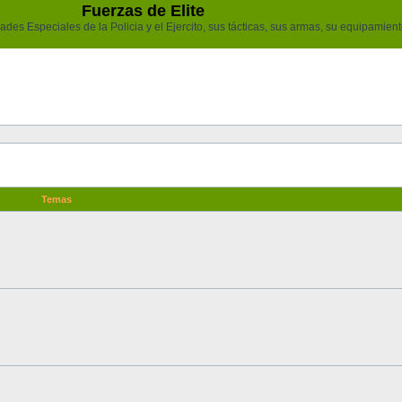
Fuerzas de Elite
des Especiales de la Policia y el Ejercito, sus tácticas, sus armas, su equipamiento
Temas