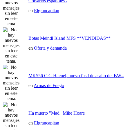
Corsarios españoles.-
en
Elgrancapitan
Botas Meindl Island MFS **VENDIDAS**
en
Oferta y demanda
MK556 C.G Haenel, nuevo fusil de asalto del BW.-
en
Armas de Fuego
Ha muerto "Mad" Mike Hoare
en
Elgrancapitan