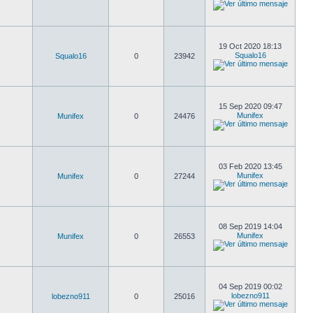
19 Oct 2020 18:13
Squalo16
Squalo16
0
23942
15 Sep 2020 09:47
Munifex
Munifex
0
24476
03 Feb 2020 13:45
Munifex
Munifex
0
27244
08 Sep 2019 14:04
Munifex
Munifex
0
26553
04 Sep 2019 00:02
lobezno911
lobezno911
0
25016