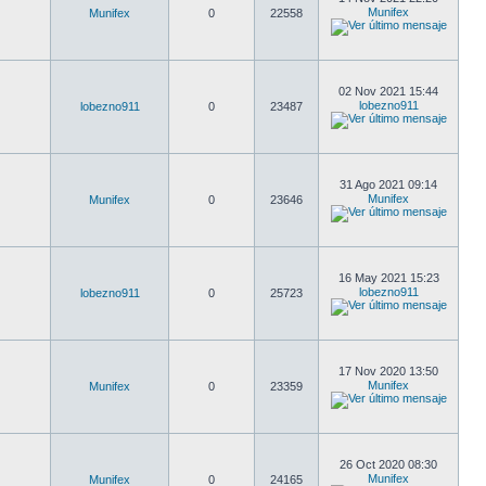
Munifex
Munifex
0
22558
02 Nov 2021 15:44
lobezno911
lobezno911
0
23487
31 Ago 2021 09:14
Munifex
Munifex
0
23646
16 May 2021 15:23
lobezno911
lobezno911
0
25723
17 Nov 2020 13:50
Munifex
Munifex
0
23359
26 Oct 2020 08:30
Munifex
Munifex
0
24165