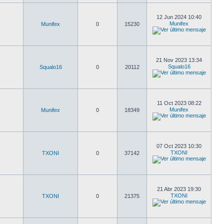
12 Jun 2024 10:40
Munifex
Munifex
0
15230
21 Nov 2023 13:34
Squalo16
Squalo16
0
20112
11 Oct 2023 08:22
Munifex
Munifex
0
18349
07 Oct 2023 10:30
TXONI
TXONI
0
37142
21 Abr 2023 19:30
TXONI
TXONI
0
21375