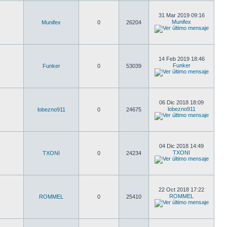
31 Mar 2019 09:16
Munifex
Munifex
0
26204
14 Feb 2019 18:46
Funker
Funker
0
53039
06 Dic 2018 18:09
lobezno911
lobezno911
0
24675
04 Dic 2018 14:49
TXONI
TXONI
0
24234
22 Oct 2018 17:22
ROMMEL
ROMMEL
0
25410