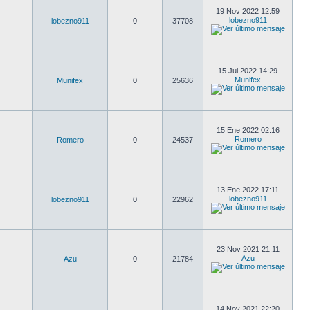
19 Nov 2022 12:59
lobezno911
lobezno911
0
37708
15 Jul 2022 14:29
Munifex
Munifex
0
25636
15 Ene 2022 02:16
Romero
Romero
0
24537
13 Ene 2022 17:11
lobezno911
lobezno911
0
22962
23 Nov 2021 21:11
Azu
Azu
0
21784
14 Nov 2021 22:20