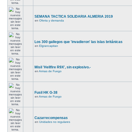
SEMANA TACTICA SOLIDARIA ALMERIA 2019
en
Oferta y demanda
Los 300 gallegos que 'invadieron' las islas británicas
en
Elgrancapitan
Misil 'Hellfire R9X', sin explosivo.-
en
Armas de Fuego
Fusil HK G-38
en
Armas de Fuego
Cazarrecompensas
en
Unidades no regulares