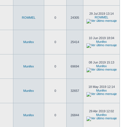
29 Jul 2019 13:14
ROMMEL
ROMMEL
0
24305
10 Jun 2019 18:04
Munifex
Munifex
0
25414
08 Jun 2019 15:13
Munifex
Munifex
0
69694
18 May 2019 12:14
Munifex
Munifex
0
32657
29 Abr 2019 12:02
Munifex
Munifex
0
26844