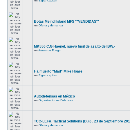
en
Elgrancapitan
Botas Meindl Island MFS **VENDIDAS**
en
Oferta y demanda
MK556 C.G Haenel, nuevo fusil de asalto del BW.-
en
Armas de Fuego
Ha muerto "Mad" Mike Hoare
en
Elgrancapitan
Autodefensas en México
en
Organizaciones Delictivas
TCC-LEFR. Tactical Solutions (D.F.) , 23 de Septiembre 201
en
Oferta y demanda