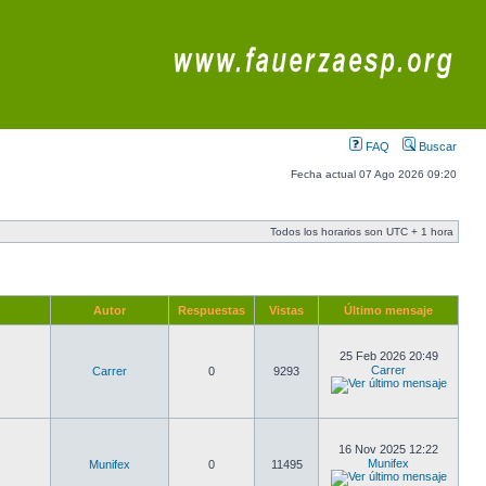
FAQ
Buscar
Fecha actual 07 Ago 2026 09:20
Todos los horarios son UTC + 1 hora
Autor
Respuestas
Vistas
Último mensaje
25 Feb 2026 20:49
Carrer
Carrer
0
9293
16 Nov 2025 12:22
Munifex
Munifex
0
11495