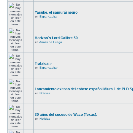
Yasuke, el samurái negro
en
Elgrancapitan
Horizon´s Lord Calibre 50
en
Armas de Fuego
Trafalgar.-
en
Elgrancapitan
Lanzamiento exitoso del cohete español Miura 1 de PLD S
en
Noticias
30 años del suceso de Waco (Texas).
en
Noticias