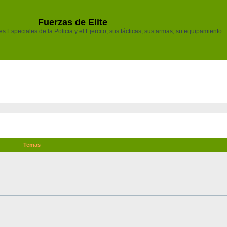
Fuerzas de Elite
 Especiales de la Policia y el Ejercito, sus tácticas, sus armas, su equipamiento...
Temas