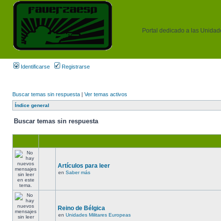
Portal dedicado a las Unidades
Identificarse
Registrarse
Buscar temas sin respuesta
|
Ver temas activos
Índice general
Buscar temas sin respuesta
Artículos para leer
en
Saber más
Reino de Bélgica
en
Unidades Militares Europeas