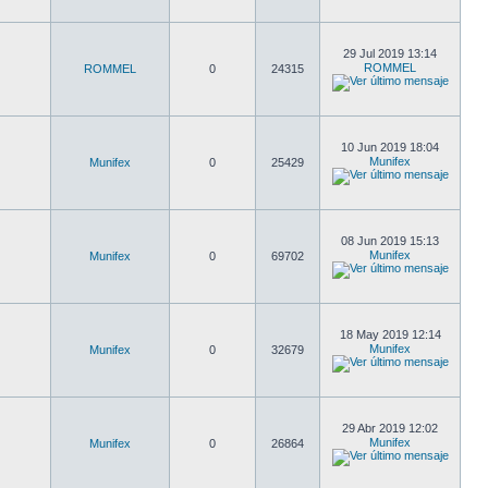
29 Jul 2019 13:14
ROMMEL
ROMMEL
0
24315
10 Jun 2019 18:04
Munifex
Munifex
0
25429
08 Jun 2019 15:13
Munifex
Munifex
0
69702
18 May 2019 12:14
Munifex
Munifex
0
32679
29 Abr 2019 12:02
Munifex
Munifex
0
26864