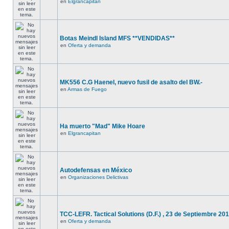
en
Elgrancapitan
Botas Meindl Island MFS **VENDIDAS**
en
Oferta y demanda
MK556 C.G Haenel, nuevo fusil de asalto del BW.-
en
Armas de Fuego
Ha muerto "Mad" Mike Hoare
en
Elgrancapitan
Autodefensas en México
en
Organizaciones Delictivas
TCC-LEFR. Tactical Solutions (D.F.) , 23 de Septiembre 201
en
Oferta y demanda