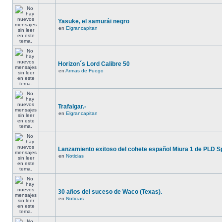
Yasuke, el samurái negro
en
Elgrancapitan
Horizon´s Lord Calibre 50
en
Armas de Fuego
Trafalgar.-
en
Elgrancapitan
Lanzamiento exitoso del cohete español Miura 1 de PLD S
en
Noticias
30 años del suceso de Waco (Texas).
en
Noticias