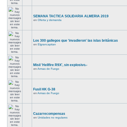
SEMANA TACTICA SOLIDARIA ALMERIA 2019
en
Oferta y demanda
Los 300 gallegos que 'invadieron' las islas británicas
en
Elgrancapitan
Misil 'Hellfire R9X', sin explosivo.-
en
Armas de Fuego
Fusil HK G-38
en
Armas de Fuego
Cazarrecompensas
en
Unidades no regulares