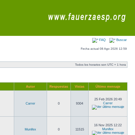
FAQ
Buscar
Fecha actual 08 Ago 2026 12:59
Todos los horarios son UTC + 1 hora
Autor
Respuestas
Vistas
Último mensaje
25 Feb 2026 20:49
Carrer
Carrer
0
9304
16 Nov 2025 12:22
Munifex
Munifex
0
11515