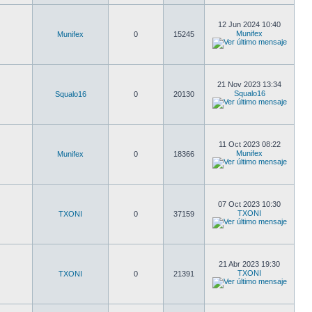
12 Jun 2024 10:40
Munifex
Munifex
0
15245
21 Nov 2023 13:34
Squalo16
Squalo16
0
20130
11 Oct 2023 08:22
Munifex
Munifex
0
18366
07 Oct 2023 10:30
TXONI
TXONI
0
37159
21 Abr 2023 19:30
TXONI
TXONI
0
21391