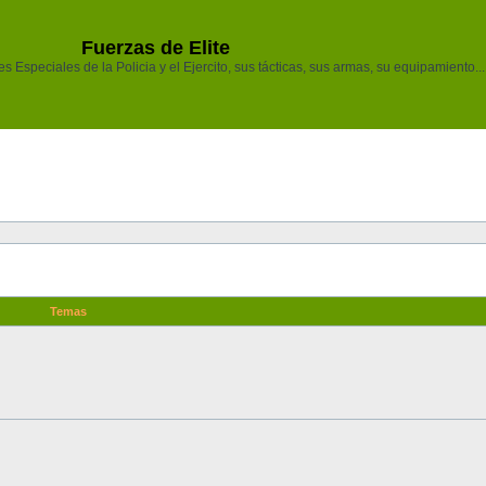
Fuerzas de Elite
 Especiales de la Policia y el Ejercito, sus tácticas, sus armas, su equipamiento...
Temas