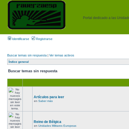
Portal dedicado a las Unidades
Identificarse
Registrarse
Buscar temas sin respuesta
|
Ver temas activos
Índice general
Buscar temas sin respuesta
Artículos para leer
en
Saber más
Reino de Bélgica
en
Unidades Militares Europeas