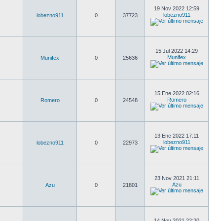
19 Nov 2022 12:59
lobezno911
lobezno911
0
37723
15 Jul 2022 14:29
Munifex
Munifex
0
25636
15 Ene 2022 02:16
Romero
Romero
0
24548
13 Ene 2022 17:11
lobezno911
lobezno911
0
22973
23 Nov 2021 21:11
Azu
Azu
0
21801
14 Nov 2021 22:20