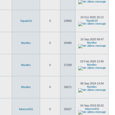
19 Oct 2020 18:13
Squalo16
Squalo16
0
23950
15 Sep 2020 09:47
Munifex
Munifex
0
24490
03 Feb 2020 13:45
Munifex
Munifex
0
27258
08 Sep 2019 14:04
Munifex
Munifex
0
26571
04 Sep 2019 00:02
lobezno911
lobezno911
0
25027