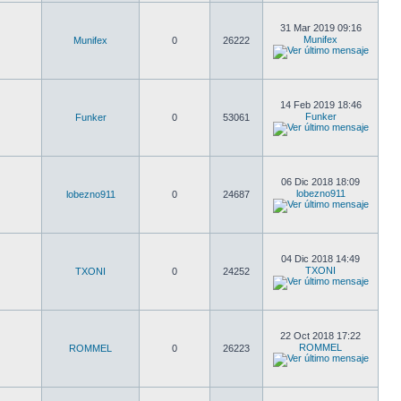
31 Mar 2019 09:16
Munifex
Munifex
0
26222
14 Feb 2019 18:46
Funker
Funker
0
53061
06 Dic 2018 18:09
lobezno911
lobezno911
0
24687
04 Dic 2018 14:49
TXONI
TXONI
0
24252
22 Oct 2018 17:22
ROMMEL
ROMMEL
0
26223