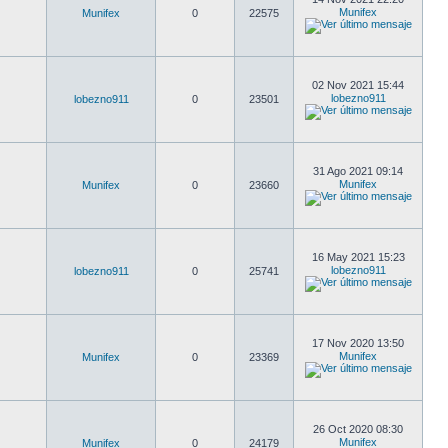
Munifex
Munifex
0
22575
02 Nov 2021 15:44
lobezno911
lobezno911
0
23501
31 Ago 2021 09:14
Munifex
Munifex
0
23660
16 May 2021 15:23
lobezno911
lobezno911
0
25741
17 Nov 2020 13:50
Munifex
Munifex
0
23369
26 Oct 2020 08:30
Munifex
Munifex
0
24179