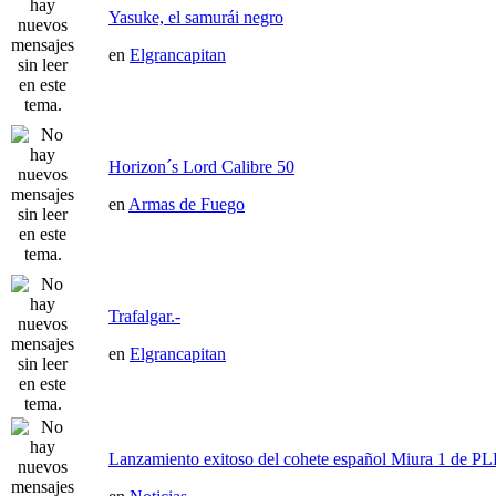
Yasuke, el samurái negro
en
Elgrancapitan
Horizon´s Lord Calibre 50
en
Armas de Fuego
Trafalgar.-
en
Elgrancapitan
Lanzamiento exitoso del cohete español Miura 1 de P