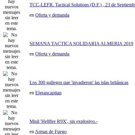
TCC-LEFR. Tactical Solutions (D.F.) , 23 de Septiemb
en
Oferta y demanda
SEMANA TACTICA SOLIDARIA ALMERIA 2019
en
Oferta y demanda
Los 300 gallegos que 'invadieron' las islas británicas
en
Elgrancapitan
Misil 'Hellfire R9X', sin explosivo.-
en
Armas de Fuego