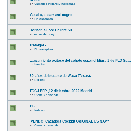
en
Unidades Militares Americanas
Yasuke, el samurái negro
en
Elgrancapitan
Horizon´s Lord Calibre 50
en
Armas de Fuego
Trafalgar.-
en
Elgrancapitan
Lanzamiento exitoso del cohete español Miura 1 de PLD Spa
en
Noticias
30 años del suceso de Waco (Texas).
en
Noticias
TCC-LEFR ,12 diciembre 2022 Madrid.
en
Oferta y demanda
112
en
Noticias
[VENDO] Cazadora Cockpit ORIGINAL US NAVY
en
Oferta y demanda