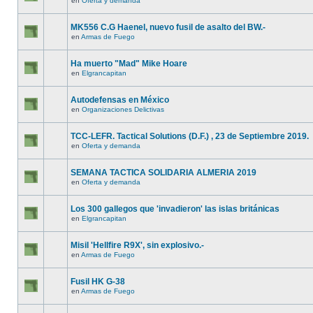
en
Oferta y demanda
MK556 C.G Haenel, nuevo fusil de asalto del BW.-
en
Armas de Fuego
Ha muerto "Mad" Mike Hoare
en
Elgrancapitan
Autodefensas en México
en
Organizaciones Delictivas
TCC-LEFR. Tactical Solutions (D.F.) , 23 de Septiembre 2019.
en
Oferta y demanda
SEMANA TACTICA SOLIDARIA ALMERIA 2019
en
Oferta y demanda
Los 300 gallegos que 'invadieron' las islas británicas
en
Elgrancapitan
Misil 'Hellfire R9X', sin explosivo.-
en
Armas de Fuego
Fusil HK G-38
en
Armas de Fuego