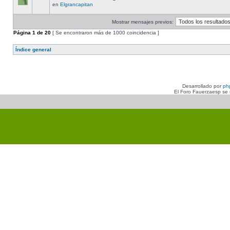
en
Elgrancapitan
Mostrar mensajes previos:
Página
1
de
20
[ Se encontraron más de 1000 coincidencia ]
Índice general
Desarrollado por
ph
El Foro Fauerzaesp se n