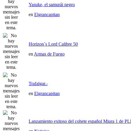
Yasuke, el samurái negro
en
Elgrancapitan
Horizon´s Lord Calibre 50
en
Armas de Fuego
Trafalgar.-
en
Elgrancapitan
Lanzamiento exitoso del cohete español Miura 1 de P