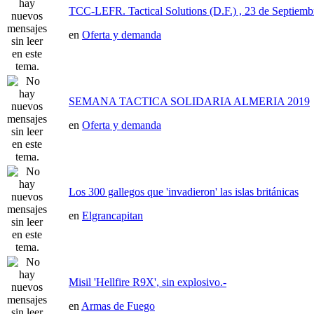
TCC-LEFR. Tactical Solutions (D.F.) , 23 de Septiemb
en
Oferta y demanda
SEMANA TACTICA SOLIDARIA ALMERIA 2019
en
Oferta y demanda
Los 300 gallegos que 'invadieron' las islas británicas
en
Elgrancapitan
Misil 'Hellfire R9X', sin explosivo.-
en
Armas de Fuego