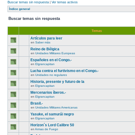
Buscar temas sin respuesta
|
Ver temas activos
Índice general
Buscar temas sin respuesta
Temas
Artículos para leer
en
Saber más
Reino de Bélgica
en
Unidades Militares Europeas
Españoles en el Congo.-
en
Elgrancapitan
Lucha contra el furtivismo en el Congo.-
en
Unidades no regulares
Historia, presente y futuro de la
en
Elgrancapitan
Mercenarios íberos.-
en
Elgrancapitan
Brasil.-
en
Unidades Militares Americanas
Yasuke, el samurái negro
en
Elgrancapitan
Horizon´s Lord Calibre 50
en
Armas de Fuego