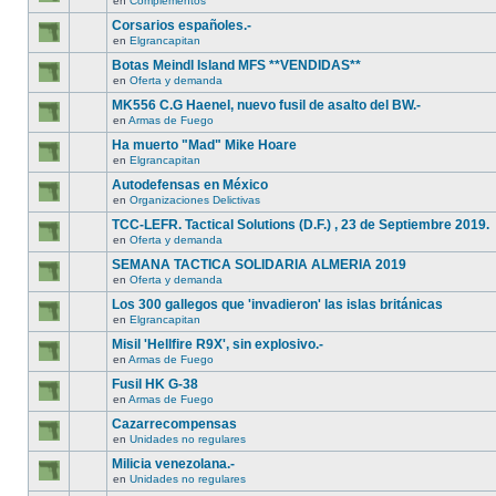
en
Complementos
Corsarios españoles.-
en
Elgrancapitan
Botas Meindl Island MFS **VENDIDAS**
en
Oferta y demanda
MK556 C.G Haenel, nuevo fusil de asalto del BW.-
en
Armas de Fuego
Ha muerto "Mad" Mike Hoare
en
Elgrancapitan
Autodefensas en México
en
Organizaciones Delictivas
TCC-LEFR. Tactical Solutions (D.F.) , 23 de Septiembre 2019.
en
Oferta y demanda
SEMANA TACTICA SOLIDARIA ALMERIA 2019
en
Oferta y demanda
Los 300 gallegos que 'invadieron' las islas británicas
en
Elgrancapitan
Misil 'Hellfire R9X', sin explosivo.-
en
Armas de Fuego
Fusil HK G-38
en
Armas de Fuego
Cazarrecompensas
en
Unidades no regulares
Milicia venezolana.-
en
Unidades no regulares