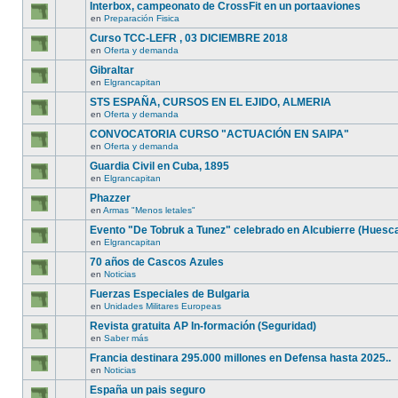
Interbox, campeonato de CrossFit en un portaaviones
en
Preparación Fisica
Curso TCC-LEFR , 03 DICIEMBRE 2018
en
Oferta y demanda
Gibraltar
en
Elgrancapitan
STS ESPAÑA, CURSOS EN EL EJIDO, ALMERIA
en
Oferta y demanda
CONVOCATORIA CURSO "ACTUACIÓN EN SAIPA"
en
Oferta y demanda
Guardia Civil en Cuba, 1895
en
Elgrancapitan
Phazzer
en
Armas "Menos letales"
Evento "De Tobruk a Tunez" celebrado en Alcubierre (Huesc
en
Elgrancapitan
70 años de Cascos Azules
en
Noticias
Fuerzas Especiales de Bulgaria
en
Unidades Militares Europeas
Revista gratuita AP In-formación (Seguridad)
en
Saber más
Francia destinara 295.000 millones en Defensa hasta 2025..
en
Noticias
España un pais seguro