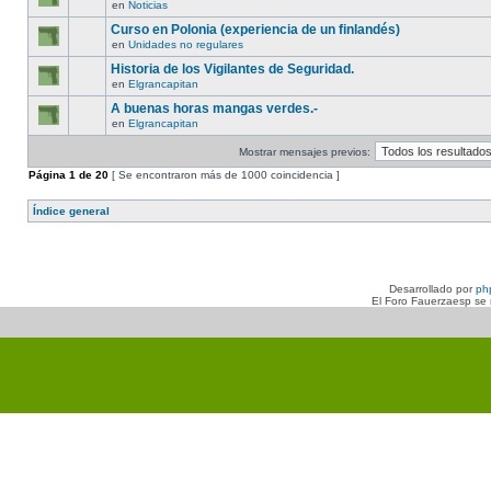
en
Noticias
Curso en Polonia (experiencia de un finlandés)
en
Unidades no regulares
Historia de los Vigilantes de Seguridad.
en
Elgrancapitan
A buenas horas mangas verdes.-
en
Elgrancapitan
Mostrar mensajes previos:
Página
1
de
20
[ Se encontraron más de 1000 coincidencia ]
Índice general
Desarrollado por
ph
El Foro Fauerzaesp se n