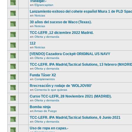
Trafalgar.-
en
Elgrancapitan
Lanzamiento exitoso del cohete español Miura 1 de PLD Spa
en
Noticias
30 años del suceso de Waco (Texas).
en
Noticias
TCC-LEFR ,12 diciembre 2022 Madrid.
en
Oferta y demanda
112
en
Noticias
[VENDO] Cazadora Cockpit ORIGINAL US NAVY
en
Oferta y demanda
TCC-LEFR. IPA Madrid,Tactical Solutions, 13 febrero (MADRI
en
Oferta y demanda
Funda Táser X2
en
Complementos
Rrecreación y rodaje de 'WOLJOV80'
en
Comenta lo que quieras
Curso TCC-LEFR, 28 Noviembre 2021 (MADRID).
en
Oferta y demanda
Bomba ninja
en
Armas de Fuego
TCC-LEFR. IPA Madrid,Tactical Solutions, 6 Junio 2021
en
Oferta y demanda
Uso de ropa en capas.-