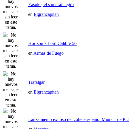
Yasuke, el samurái negro
en
Elgrancapitan
Horizon´s Lord Calibre 50
en
Armas de Fuego
Trafalgar.-
en
Elgrancapitan
Lanzamiento exitoso del cohete español Miura 1 de P