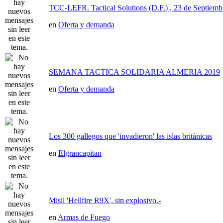
TCC-LEFR. Tactical Solutions (D.F.) , 23 de Septiemb
en
Oferta y demanda
SEMANA TACTICA SOLIDARIA ALMERIA 2019
en
Oferta y demanda
Los 300 gallegos que 'invadieron' las islas británicas
en
Elgrancapitan
Misil 'Hellfire R9X', sin explosivo.-
en
Armas de Fuego