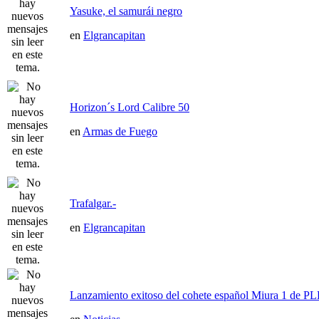
Yasuke, el samurái negro
en
Elgrancapitan
Horizon´s Lord Calibre 50
en
Armas de Fuego
Trafalgar.-
en
Elgrancapitan
Lanzamiento exitoso del cohete español Miura 1 de P