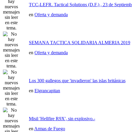
TCC-LEFR. Tactical Solutions (D.F.) , 23 de Septiemb
en
Oferta y demanda
SEMANA TACTICA SOLIDARIA ALMERIA 2019
en
Oferta y demanda
Los 300 gallegos que 'invadieron' las islas británicas
en
Elgrancapitan
Misil 'Hellfire R9X', sin explosivo.-
en
Armas de Fuego