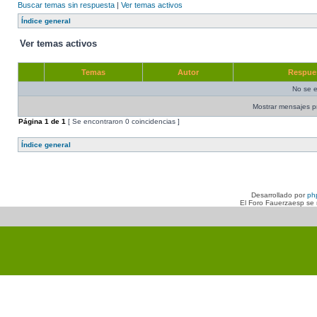
Buscar temas sin respuesta
|
Ver temas activos
Índice general
Ver temas activos
Temas
Autor
Respue
No se e
Mostrar mensajes p
Página
1
de
1
[ Se encontraron 0 coincidencias ]
Índice general
Desarrollado por
ph
El Foro Fauerzaesp se n