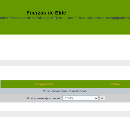
Fuerzas de Elite
des Especiales de la Policia y el Ejercito, sus tácticas, sus armas, su equipamiento
Respuestas
Vistas
No se encontraron coincidencias.
Mostrar mensajes previos: