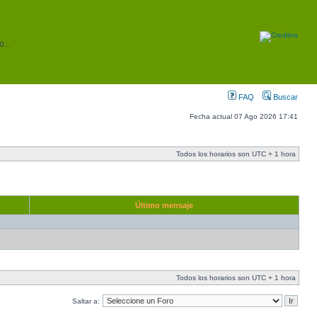
...
FAQ
Buscar
Fecha actual 07 Ago 2026 17:41
Todos los horarios son UTC + 1 hora
Último mensaje
Todos los horarios son UTC + 1 hora
Saltar a: