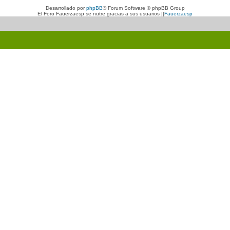
Desarrollado por
phpBB
® Forum Software © phpBB Group
El Foro Fauerzaesp se nutre gracias a sus usuarios ||
Fauerzaesp