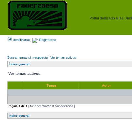
Portal dedicado a las Unida
Identificarse
Registrarse
Buscar temas sin respuesta
|
Ver temas activos
Índice general
Ver temas activos
Temas
Autor
Página
1
de
1
[ Se encontraron 0 coincidencias ]
Índice general