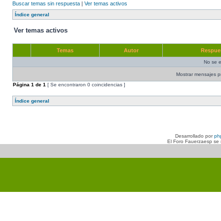
Buscar temas sin respuesta
|
Ver temas activos
Índice general
Ver temas activos
Temas
Autor
Respue
No se e
Mostrar mensajes p
Página
1
de
1
[ Se encontraron 0 coincidencias ]
Índice general
Desarrollado por
ph
El Foro Fauerzaesp se n