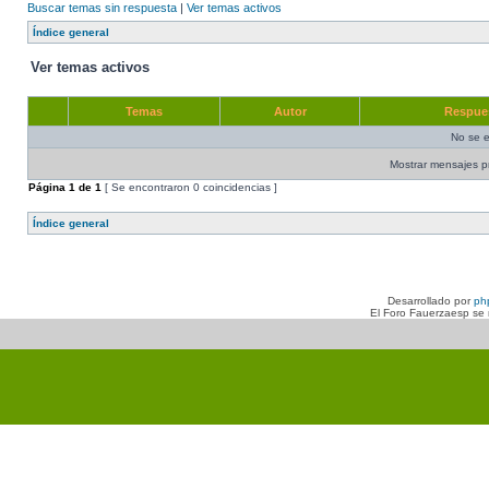
Buscar temas sin respuesta
|
Ver temas activos
Índice general
Ver temas activos
Temas
Autor
Respue
No se e
Mostrar mensajes p
Página
1
de
1
[ Se encontraron 0 coincidencias ]
Índice general
Desarrollado por
ph
El Foro Fauerzaesp se n