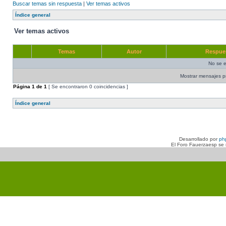
Buscar temas sin respuesta
|
Ver temas activos
Índice general
Ver temas activos
Temas
Autor
Respue
No se e
Mostrar mensajes p
Página
1
de
1
[ Se encontraron 0 coincidencias ]
Índice general
Desarrollado por
ph
El Foro Fauerzaesp se n