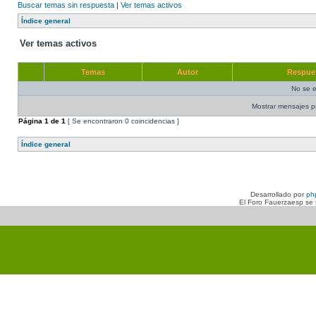
Buscar temas sin respuesta
|
Ver temas activos
Índice general
Ver temas activos
Temas
Autor
Respue
No se e
Mostrar mensajes p
Página
1
de
1
[ Se encontraron 0 coincidencias ]
Índice general
Desarrollado por
ph
El Foro Fauerzaesp se n