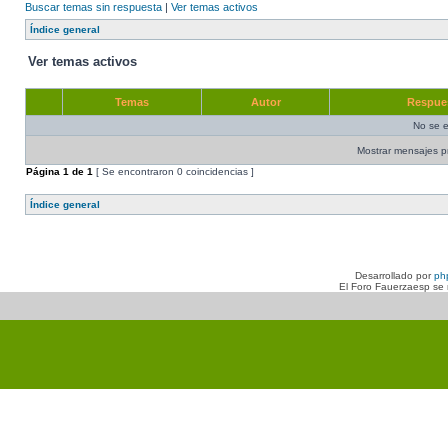
Buscar temas sin respuesta
|
Ver temas activos
Índice general
Ver temas activos
Temas
Autor
Respue
No se e
Mostrar mensajes p
Página
1
de
1
[ Se encontraron 0 coincidencias ]
Índice general
Desarrollado por
ph
El Foro Fauerzaesp se n