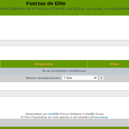
Fuerzas de Elite
des Especiales de la Policia y el Ejercito, sus tácticas, sus armas, su equipamiento
Respuestas
Vistas
No se encontraron coincidencias.
Mostrar mensajes previos:
Desarrollado por
phpBB
® Forum Software © phpBB Group
El Foro Fauerzaesp se nutre gracias a sus usuarios ||
Fauerzaesp