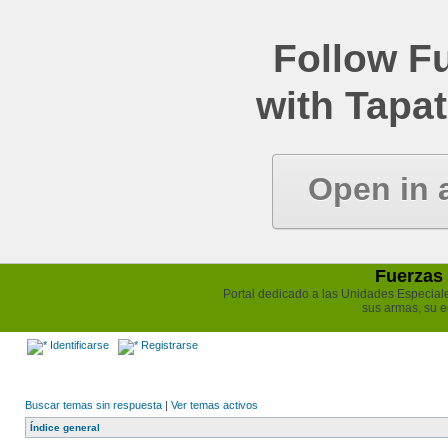
Follow Fu
with Tapat
Open in 
Fuerzas 
Portal dedicado a las Unidades Especiales 
sus armas, su e
Identificarse
Registrarse
Buscar temas sin respuesta
|
Ver temas activos
Índice general