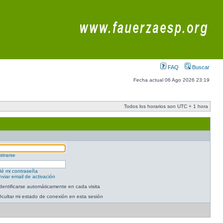
FAQ
Buscar
Fecha actual 06 Ago 2026 23:19
Todos los horarios son UTC + 1 hora
strarse
dé mi contraseña
viar email de activación
dentificarse automáticamente en cada visita
cultar mi estado de conexión en esta sesión