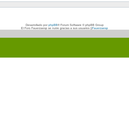
Desarrollado por
phpBB
® Forum Software © phpBB Group
El Foro Fauerzaesp se nutre gracias a sus usuarios ||
Fauerzaesp