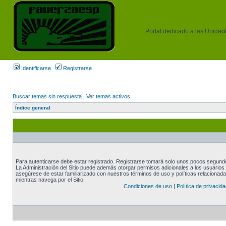
Portal dedicado a las Unidades
Identificarse
Registrarse
Buscar temas sin respuesta
|
Ver temas activos
Índice general
Para autenticarse debe estar registrado. Registrarse tomará solo unos pocos segundos
La Administración del Sitio puede además otorgar permisos adicionales a los usuarios r
asegúrese de estar familiarizado con nuestros términos de uso y políticas relacionadas
mientras navega por el Sitio.
Condiciones de uso
|
Política de privacida