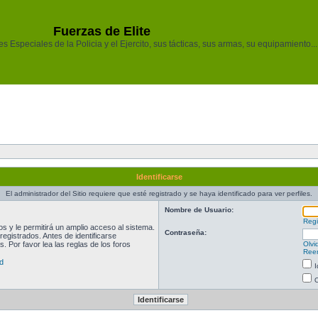
Fuerzas de Elite
 Especiales de la Policia y el Ejercito, sus tácticas, sus armas, su equipamiento...
Identificarse
El administrador del Sitio requiere que esté registrado y se haya identificado para ver perfiles.
Nombre de Usuario:
Regi
 y le permitirá un amplio acceso al sistema.
Contraseña:
egistrados. Antes de identificarse
. Por favor lea las reglas de los foros
Olvi
Reen
d
I
O