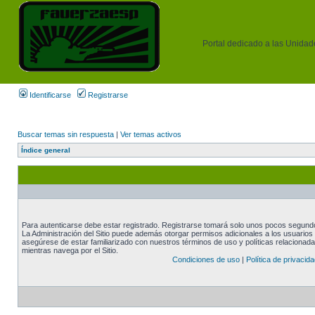
Portal dedicado a las Unidades
Identificarse
Registrarse
Buscar temas sin respuesta
|
Ver temas activos
Índice general
Para autenticarse debe estar registrado. Registrarse tomará solo unos pocos segundos
La Administración del Sitio puede además otorgar permisos adicionales a los usuarios r
asegúrese de estar familiarizado con nuestros términos de uso y políticas relacionadas
mientras navega por el Sitio.
Condiciones de uso
|
Política de privacida