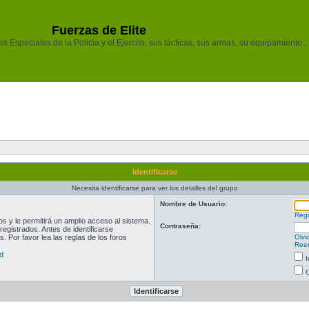
Fuerzas de Elite
 Especiales de la Policia y el Ejercito, sus tácticas, sus armas, su equipamiento...
Identificarse
Necesita identificarse para ver los detalles del grupo
Nombre de Usuario:
Regi
 y le permitirá un amplio acceso al sistema.
Contraseña:
egistrados. Antes de identificarse
. Por favor lea las reglas de los foros
Olvi
Reen
d
I
O