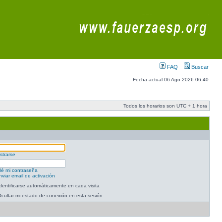
FAQ
Buscar
Fecha actual 06 Ago 2026 06:40
Todos los horarios son UTC + 1 hora
strarse
dé mi contraseña
viar email de activación
dentificarse automáticamente en cada visita
cultar mi estado de conexión en esta sesión