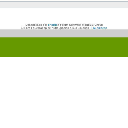
Desarrollado por
phpBB
® Forum Software © phpBB Group
El Foro Fauerzaesp se nutre gracias a sus usuarios ||
Fauerzaesp