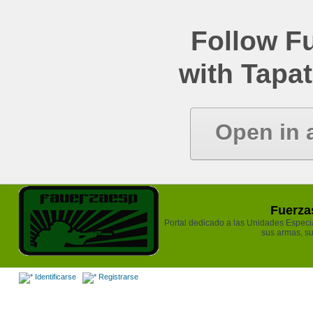
Follow Fu
with Tapat
Open in 
Fuerzas
Portal dedicado a las Unidades Especiale
sus armas, su
Identificarse
Registrarse