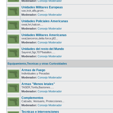
Moderador:
Consejo Moderador
Unidades Militares Europeas
sas,ksk,alfa,grom...
Moderador:
Consejo Moderador
Unidades Policiales Americanas
swat,hrt,halcon....
Moderador:
Consejo Moderador
Unidades Militares Americanas
seal,lanceros,delta force,jtf2...
Moderador:
Consejo Moderador
Unidades del resto del Mundo
Sayeret,Sgr,707ºbatallon.....
Moderador:
Consejo Moderador
Equipamiento,Tecnicas y otras Curiosidades
Armas de Fuego
Individuales y Pesadas
Moderador:
Consejo Moderador
Armas "Menos letales"
TASER,Tonfa,Bastones.....
Moderador:
Consejo Moderador
Complementos
Calzado, Vestuario, Protecciones...
Moderador:
Consejo Moderador
Tecnicas e intervenciones