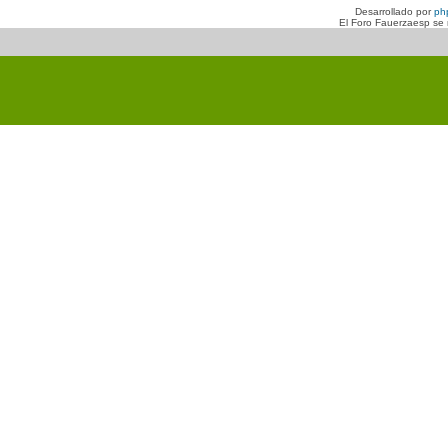
Desarrollado por
ph
El Foro Fauerzaesp se n