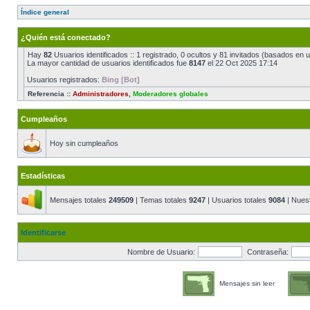
Índice general
¿Quién está conectado?
Hay
82
Usuarios identificados :: 1 registrado, 0 ocultos y 81 invitados (basados en 
La mayor cantidad de usuarios identificados fue
8147
el 22 Oct 2025 17:14
Usuarios registrados:
Bing [Bot]
Referencia ::
Administradores
,
Moderadores globales
Cumpleaños
Hoy sin cumpleaños
Estadísticas
Mensajes totales
249509
| Temas totales
9247
| Usuarios totales
9084
| Nues
Identificarse
Nombre de Usuario:
Contraseña:
Mensajes sin leer